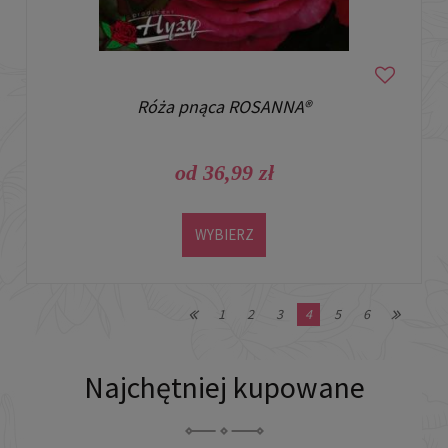
Róża pnąca ROSANNA®
od 36,99 zł
WYBIERZ
1
2
3
4
5
6
Najchętniej kupowane