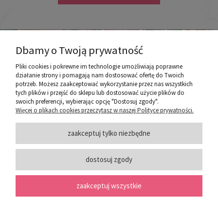
Dbamy o Twoją prywatność
Pliki cookies i pokrewne im technologie umożliwiają poprawne
działanie strony i pomagają nam dostosować ofertę do Twoich
potrzeb. Możesz zaakceptować wykorzystanie przez nas wszystkich
poznaj ROZEOGRODOWE.PL
tych plików i przejść do sklepu lub dostosować użycie plików do
swoich preferencji, wybierając opcję "Dostosuj zgody".
Więcej o plikach cookies przeczytasz w naszej Polityce prywatności.
ZASADY SPRZEDAŻY
zaakceptuj tylko niezbędne
dostosuj zgody
PORADY
zaakceptuj wszystkie
SOCIAL MEDIA