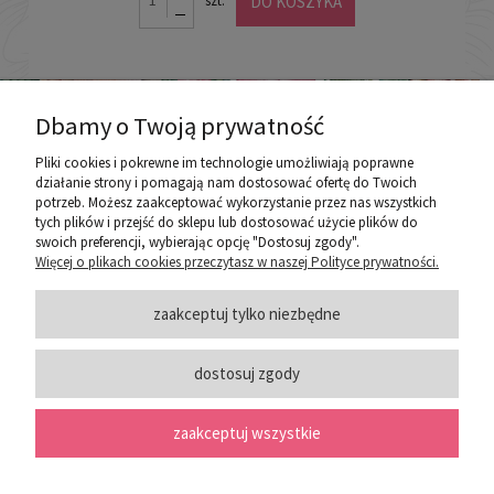
DO KOSZYKA
szt.
Dbamy o Twoją prywatność
Pliki cookies i pokrewne im technologie umożliwiają poprawne
działanie strony i pomagają nam dostosować ofertę do Twoich
potrzeb. Możesz zaakceptować wykorzystanie przez nas wszystkich
poznaj ROZEOGRODOWE.PL
tych plików i przejść do sklepu lub dostosować użycie plików do
swoich preferencji, wybierając opcję "Dostosuj zgody".
Więcej o plikach cookies przeczytasz w naszej Polityce prywatności.
ZASADY SPRZEDAŻY
zaakceptuj tylko niezbędne
dostosuj zgody
PORADY
zaakceptuj wszystkie
SOCIAL MEDIA