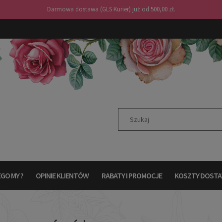
Darmowa dostawa (GLS Kurier) już od 500,00 zł.
GO MY ?
OPINIE KLIENTÓW
RABATY I PROMOCJE
KOSZTY DOST