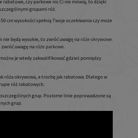
óże rabatowe, czy parkowe nic Ci nie mówią, to dzięki
oszczególnymi grupami róż.
40-50 cm wysokości spełnią Twoje oczekiwania czy może
tym nie będą wysokie, to zwróć uwagę na
róże okrywowe
.
eń zwróć uwagę na
róże parkowe
.
 można je wtedy zakwalifikować gdzieś pomiędzy
ak róża okrywowa, a trochę jak rabatowa. Dlatego w
rupie róż rabatowych.
poszczególnych grup. Poziome linie poprowadzone są
lnych grup.