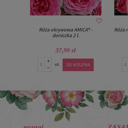
IRY -
Róża okrywowa AMICA® -
Róża r
doniczka 2 l.
37,99 zł
YKA
DO KOSZYKA
szt.
poznaj
ZASA