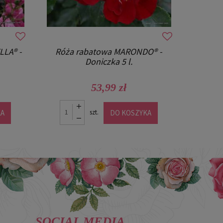
LA® -
Róża rabatowa MARONDO® -
Doniczka 5 l.
53,99 zł
KA
DO KOSZYKA
szt.
SOCIAL MEDIA