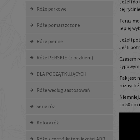
Jeżeli do
Róże parkowe
tej rycin
Teraz mo
Róże pomarszczone
lepiej wy
Jeżeli po
Róże pienne
Jeśli pot
Róże PERSKIE (z oczkiem)
Czasem ró
typowymi
DLA POCZĄTKUJĄCYCH
Tak jest 
różnych ź
Róże według zastosowań
Niemniej,
co 50 cm 
Serie róż
Kolory róż
Róże z certyfikatem jakości ADR