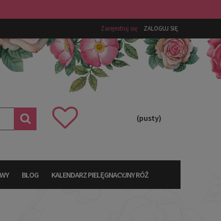
Zarejestruj się
ZALOGUJ SIĘ
(pusty)
AWY
BLOG
KALENDARZ PIELĘGNACYJNY RÓŻ