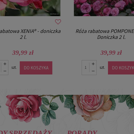
abatowa XENIA® - doniczka
Róża rabatowa POMPONEL
2 l.
Doniczka 2 l.
39,99 zł
39,99 zł
DO KOSZYKA
DO KOSZY
szt.
szt.
DY SPRZEDAŻY
PORADY