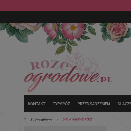
KONTAKT
TYPY RÓŻ
PRZED SADZENIEM
DLACZE
»
Strona główna
JAK WYBIERAĆ RÓŻE
TYPY RÓŻ