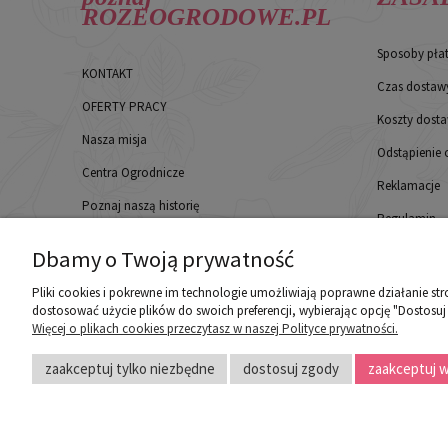
ROZEOGRODOWE.PL
Sposoby pła
KONTAKT
Czas dostaw
OFERTY PRACY
Koszty dost
Nasza misja
Odstąpienie
Centra Ogrodnicze
Reklamacje
Poznaj naszą historię
Regulamin
Opinie klientów
Polityka pry
Dbamy o Twoją prywatność
Kontakt
Pliki cookies i pokrewne im technologie umożliwiają poprawne działanie st
dostosować użycie plików do swoich preferencji, wybierając opcję "Dostosuj
Więcej o plikach cookies przeczytasz w naszej Polityce prywatności.
zaakceptuj tylko niezbędne
dostosuj zgody
zaakceptuj w