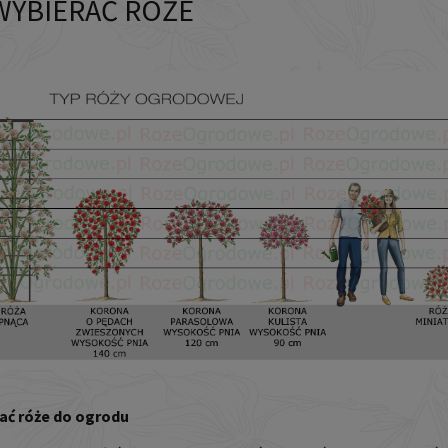
WYBIERAĆ RÓŻE
ać róże do ogrodu