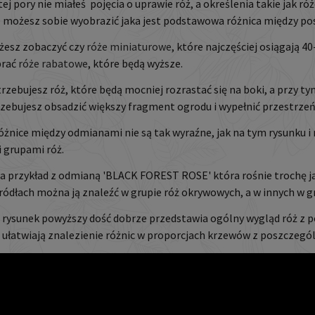
 tej pory nie miałeś pojęcia o uprawie róż, a określenia takie jak r
ie możesz sobie wyobrazić jaka jest podstawowa różnica między p
żesz zobaczyć czy
róże miniaturowe
, które najczęściej osiągają 
brać
róże rabatowe
, które będą wyższe.
trzebujesz róż, które będą mocniej rozrastać się na boki, a przy 
rzebujesz obsadzić większy fragment ogrodu i wypełnić przestrz
żnice między odmianami nie są tak wyraźne, jak na tym rysunku i
 grupami róż.
na przykład z odmianą 'BLACK FOREST ROSE' która rośnie trochę j
ródłach można ją znaleźć w grupie róż okrywowych, a w innych w g
 rysunek powyższy dość dobrze przedstawia ogólny wygląd róż z 
i ułatwiają znalezienie różnic w proporcjach krzewów z poszczegó