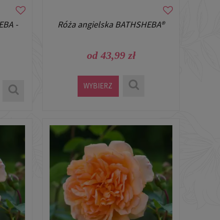
EBA -
Róża angielska BATHSHEBA®
od 43,99 zł
WYBIERZ