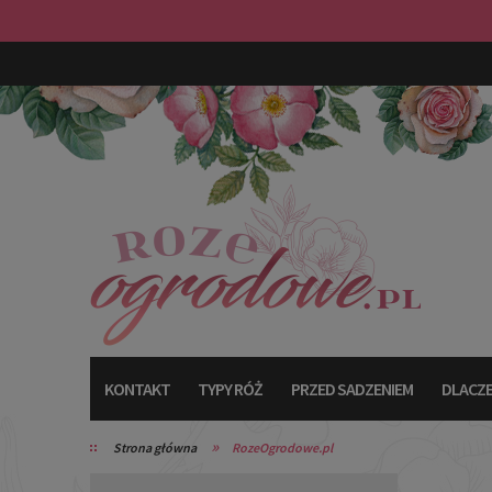
KONTAKT
TYPY RÓŻ
PRZED SADZENIEM
DLACZE
»
Strona główna
RozeOgrodowe.pl
TYPY RÓŻ