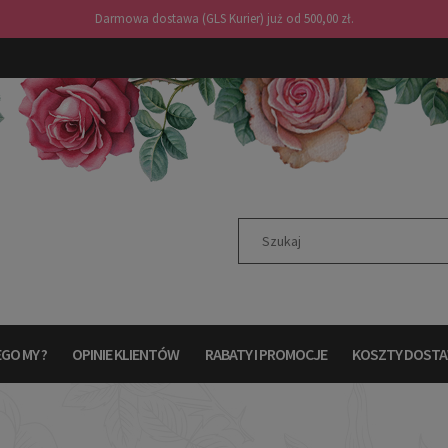
Darmowa dostawa (GLS Kurier) już od 500,00 zł.
GO MY ?
OPINIE KLIENTÓW
RABATY I PROMOCJE
KOSZTY DOST