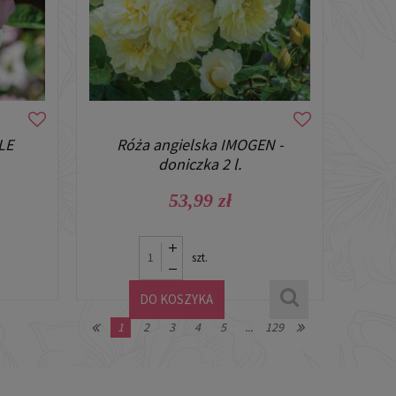
LE
Róża angielska IMOGEN -
doniczka 2 l.
53,99 zł
szt.
DO KOSZYKA
1
2
3
4
5
...
129