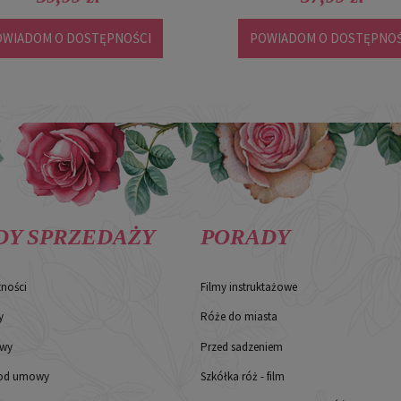
OWIADOM O DOSTĘPNOŚCI
POWIADOM O DOSTĘPNOŚ
DY SPRZEDAŻY
PORADY
tności
Filmy instruktażowe
y
Róże do miasta
awy
Przed sadzeniem
 od umowy
Szkółka róż - film