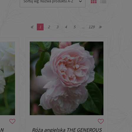
Sortuj wg:
Nazwa produktu A-Z
1
2
3
4
5
...
129
AN
Róża angielska THE GENEROUS