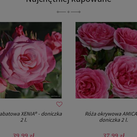
abatowa XENIA® - doniczka
Róża okrywowa AMICA
2 l.
doniczka 2 l.
39,99 zł
37,99 zł