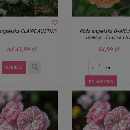
angielska CLAIRE AUSTIN®
Róża angielska DAME 
DENCH- doniczka 5 l
od 43,99 zł
64,99 zł
WYBIERZ
szt.
DO KOSZYKA