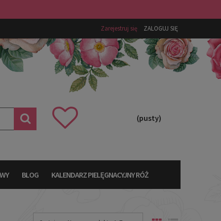
Zarejestruj się
ZALOGUJ SIĘ
(pusty)
AWY
BLOG
KALENDARZ PIELĘGNACYJNY RÓŻ