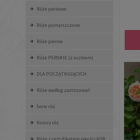
Róże parkowe
Róże pomarszczone
Róże pienne
Róże PERSKIE (z oczkiem)
DLA POCZĄTKUJĄCYCH
Róże według zastosowań
Serie róż
Kolory róż
Róże z certyfikatem jakości ADR