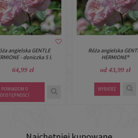
óża angielska GENTLE
Róża angielska GENT
RMIONE - doniczka 5 l.
HERMIONE®
64,99 zł
od 43,99 zł
POWIADOM O
WYBIERZ
DOSTĘPNOŚCI
Najchętniej kupowane