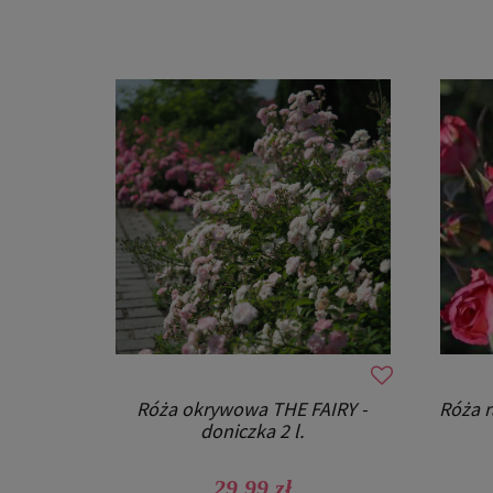
Róża okrywowa THE FAIRY -
Róża r
doniczka 2 l.
29,99 zł