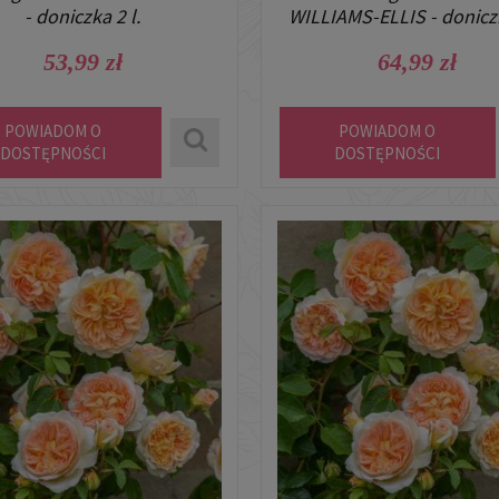
- doniczka 2 l.
WILLIAMS-ELLIS - doniczk
53,99 zł
64,99 zł
POWIADOM O
POWIADOM O
DOSTĘPNOŚCI
DOSTĘPNOŚCI