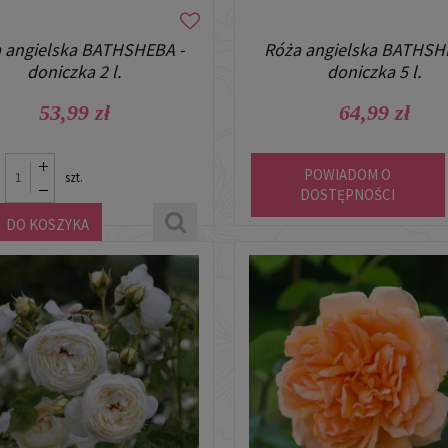
 angielska BATHSHEBA -
Róża angielska BATHSH
doniczka 2 l.
doniczka 5 l.
53,99 zł
64,99 zł
POWIADOM O
szt.
DOSTĘPNOŚCI
DO KOSZYKA