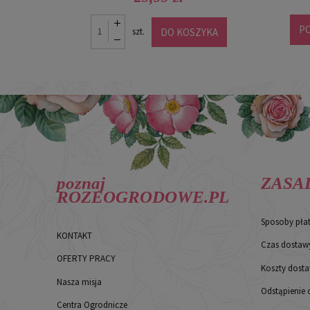
P
DO KOSZYKA
szt.
poznaj
ZASA
ROZEOGRODOWE.PL
Sposoby pła
KONTAKT
Czas dostaw
OFERTY PRACY
Koszty dost
Nasza misja
Odstąpienie
Centra Ogrodnicze