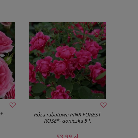
® -
Róża rabatowa PINK FOREST
Róża r
ROSE®- doniczka 5 l.
53,99 zł