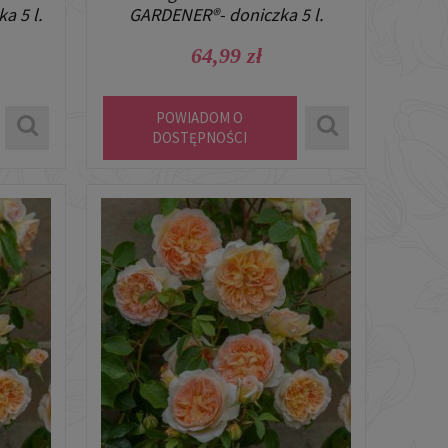
a 5 l.
GARDENER®- doniczka 5 l.
64,99 zł
POWIADOM O
DOSTĘPNOŚCI