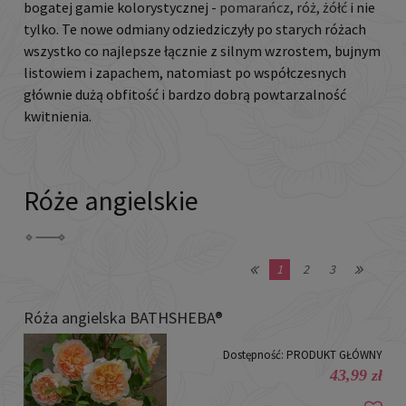
bogatej gamie kolorystycznej -
pomarańcz
,
róż,
żółć
i nie
tylko. Te nowe odmiany odziedziczyły po starych różach
wszystko co najlepsze łącznie z silnym wzrostem, bujnym
listowiem i zapachem, natomiast po współczesnych
głównie dużą obfitość i bardzo dobrą powtarzalność
kwitnienia.
Róże angielskie
1
2
3
Róża angielska BATHSHEBA®
Dostępność:
PRODUKT GŁÓWNY
43,99 zł