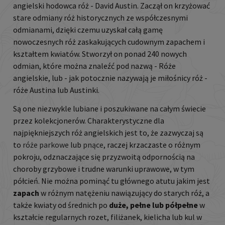
angielski hodowca róż - David Austin. Zaczął on krzyżować
stare odmiany róż historycznych ze współczesnymi
odmianami, dzięki czemu uzyskał całą gamę
nowoczesnych róż zaskakujących cudownym zapachem i
kształtem kwiatów. Stworzył on ponad 240 nowych
odmian, które można znaleźć pod nazwą - Róże
angielskie, lub - jak potocznie nazywają je miłośnicy róż -
róże Austina lub Austinki.
Są one niezwykle lubiane i poszukiwane na całym świecie
przez kolekcjonerów. Charakterystyczne dla
najpiękniejszych róż angielskich jest to, że zazwyczaj są
to
róże parkowe
lub
pnące
, raczej krzaczaste o różnym
pokroju, odznaczające się przyzwoitą odpornością na
choroby grzybowe i trudne warunki uprawowe, w tym
półcień. Nie można pominąć tu głównego atutu jakim jest
zapach
w różnym natężeniu nawiązujący do starych róż, a
także kwiaty od średnich po
duże, pełne lub półpełne
w
kształcie regularnych rozet, filiżanek, kielicha lub kul w