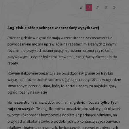
1
2
3
Angielskie róże pachnące w sprzedaży wysyłkowej
Róże angielskie w ogrodzie mają wszechstronne zastosowanie i z
powodzeniem można uprawiać je na rabatach mieszanych z innymi
różami - na przykład
różami pnącymi
,
różami na pniu
czy
różami
okrywowymi
- czy też bylinami i trawami, jako główny akcent lub tło
rabaty.
Równie efektownie prezentują się posadzone w grupie po trzy lub
więcej, co można ocenić samemu oglądając rabaty różane w ogrodzie
stworzonym przez Austina, który to został uznany za najpiękniejszy
ogród różany na świecie.
Na naszej stronie masz wybór odmian angielskich róż, ale
tylko tych
najzdrowszych
. Te angielki można posadzić jako solitery, jak również
tworzyć różnorodne kompozycje dobierając pachnące odmiany, na
przykład
wielkokwiatowe
, o podobnych lub kontrastujących barwach
płatków -
białych
,
czerwonych
,
herbacianych
, a nawet egzotycznych