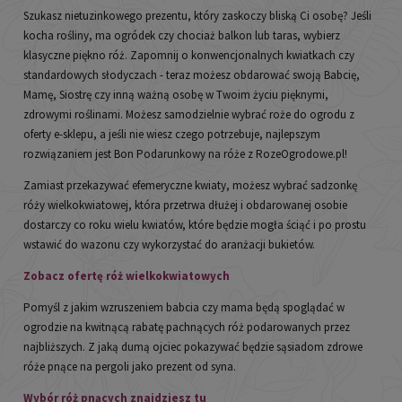
Szukasz nietuzinkowego prezentu, który zaskoczy bliską Ci osobę? Jeśli
kocha rośliny, ma ogródek czy chociaż balkon lub taras, wybierz
klasyczne piękno róż. Zapomnij o konwencjonalnych kwiatkach czy
standardowych słodyczach - teraz możesz obdarować swoją Babcię,
Mamę, Siostrę czy inną ważną osobę w Twoim życiu pięknymi,
zdrowymi roślinami. Możesz samodzielnie wybrać roże do ogrodu z
oferty e-sklepu, a jeśli nie wiesz czego potrzebuje, najlepszym
rozwiązaniem jest Bon Podarunkowy na róże z RozeOgrodowe.pl!
Zamiast przekazywać efemeryczne kwiaty, możesz wybrać sadzonkę
róży wielkokwiatowej, która przetrwa dłużej i obdarowanej osobie
dostarczy co roku wielu kwiatów, które będzie mogła ściąć i po prostu
wstawić do wazonu czy wykorzystać do aranżacji bukietów.
Zobacz ofertę róż wielkokwiatowych
Pomyśl z jakim wzruszeniem babcia czy mama będą spoglądać w
ogrodzie na kwitnącą rabatę pachnących róż podarowanych przez
najbliższych. Z jaką dumą ojciec pokazywać będzie sąsiadom zdrowe
róże pnące na pergoli jako prezent od syna.
Wybór róż pnących znajdziesz tu