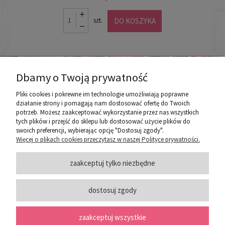
DO KOSZYKA
szt.
Dbamy o Twoją prywatność
Pliki cookies i pokrewne im technologie umożliwiają poprawne
działanie strony i pomagają nam dostosować ofertę do Twoich
potrzeb. Możesz zaakceptować wykorzystanie przez nas wszystkich
poznaj ROZEOGRODOWE.PL
tych plików i przejść do sklepu lub dostosować użycie plików do
swoich preferencji, wybierając opcję "Dostosuj zgody".
Więcej o plikach cookies przeczytasz w naszej Polityce prywatności.
ZASADY SPRZEDAŻY
zaakceptuj tylko niezbędne
dostosuj zgody
PORADY
zaakceptuj wszystkie