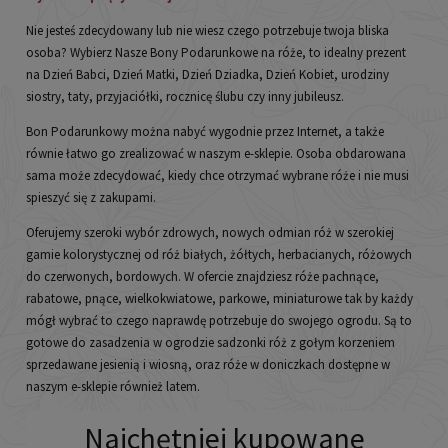
Nie jesteś zdecydowany lub nie wiesz czego potrzebuje twoja bliska
osoba? Wybierz Nasze Bony Podarunkowe na róże, to idealny prezent
na Dzień Babci, Dzień Matki, Dzień Dziadka, Dzień Kobiet, urodziny
siostry, taty, przyjaciółki, rocznicę ślubu czy inny jubileusz.
Bon Podarunkowy można nabyć wygodnie przez Internet, a także
równie łatwo go zrealizować w naszym e-sklepie. Osoba obdarowana
sama może zdecydować, kiedy chce otrzymać wybrane róże i nie musi
spieszyć się z zakupami.
Oferujemy szeroki wybór zdrowych, nowych odmian róż w szerokiej
gamie kolorystycznej od róż białych, żółtych, herbacianych, różowych
do czerwonych, bordowych. W ofercie znajdziesz róże pachnące,
rabatowe, pnące, wielkokwiatowe, parkowe, miniaturowe tak by każdy
mógł wybrać to czego naprawdę potrzebuje do swojego ogrodu. Są to
gotowe do zasadzenia w ogrodzie sadzonki róż z gołym korzeniem
sprzedawane jesienią i wiosną, oraz róże w doniczkach dostępne w
naszym e-sklepie również latem.
Najchętniej kupowane