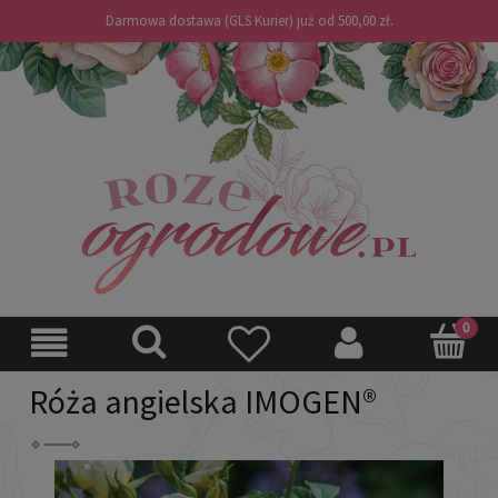
Darmowa dostawa (GLS Kurier) już od 500,00 zł.
Róża angielska IMOGEN®