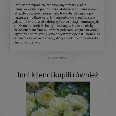
Produkt profesjonalnie zapakowany z troską o róże.
Przesyłka wysłana po południu i dotarła w południe a więc
tak szybko i w takich porach aby towar tu róża miała jak
najlepsze i możliwe warunki transportu. Kwiat piękny i taki
jaki zamówiłam. Warto dołączyć do instrukcji informacje jak
sadzić róże z doniczki bo tej informacji w instrukcji nie było
ale poszukałam filmiku. Szczerze polecam i chętnie tu wrócę.
Ogromny plus za stronę www bo jest tam opcja ulubione i jak
w danym czasie nie ma róży , którą chcę kupić to dodaje do
ulubionych . Brawo.
Więcej opinii
Inni klienci kupili również