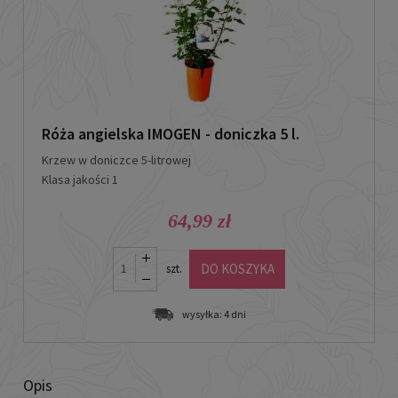
Róża angielska IMOGEN - doniczka 5 l.
Krzew w doniczce
5-litrowej
Klasa jakości 1
64,99 zł
DO KOSZYKA
szt.
wysyłka:
4 dni
Opis