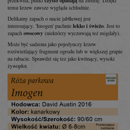
czysto opadają
przekwita, płatki
na ziemię. Dzięki
temu krzew zawsze wygląda schludnie.
Delikatny zapach o nucie jabłkowej jest
lekko i świeżo
interesujący. 'Imogen' pachnie
. Jest to
owocowy
zapach
(niektórzy wyczuwają też migdały).
Może być sadzona jako pojedynczy krzew
rozświetlający fragmen
t ogrodu lub w większej grupie
na rabacie. Sprawdzi się tez jako kwitnący, wysoki
żywopłot.