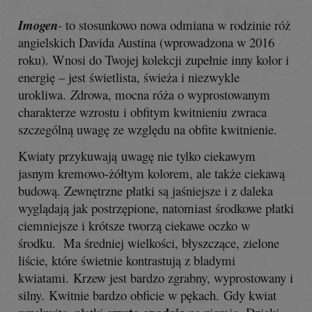
Imogen
-
to stosunkowo nowa odmiana w rodzinie róż
angielskich Davida Austina (wprowadzona w 2016
roku). Wnosi do Twojej kolekcji zupełnie inny kolor i
energię – jest świetlista, świeża i niezwykle
urokliwa.
Z
drowa, mocna róża o wyprostowanym
charakterze wzrostu
i obfitym kwitnieniu
zwraca
szczególną uwagę ze względu na obfite kwitnienie.
Kwiaty przykuwają uwagę nie tylko ciekawym
jasnym kremowo-żółtym kolorem, ale także ciekawą
budową. Zewnętrzne płatki są jaśniejsze i z daleka
wyglądają jak postrzępione, natomiast środkowe płatki
ciemniejsze i krótsze tworzą ciekawe oczko w
środku. Ma średniej wielkości, błyszczące, zielone
liście, które świetnie kontrastują z bladymi
kwiatami. Krzew jest bardzo zgrabny, wyprostowany i
silny. Kwitnie bardzo obficie w pękach. Gdy kwiat