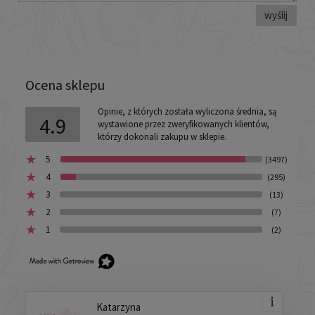
wyślij
Ocena sklepu
Opinie, z których została wyliczona średnia, są
4.9
wystawione przez zweryfikowanych klientów,
którzy dokonali zakupu w sklepie.
5
(3497)
4
(295)
3
(13)
2
(7)
1
(2)
Katarzyna