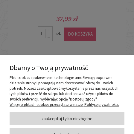
37,99 zł
DO KOSZYKA
szt.
Dbamy o Twoją prywatność
Pliki cookies i pokrewne im technologie umożliwiają poprawne
działanie strony i pomagają nam dostosować ofertę do Twoich
potrzeb. Możesz zaakceptować wykorzystanie przez nas wszystkich
poznaj ROZEOGRODOWE.PL
tych plików i przejść do sklepu lub dostosować użycie plików do
swoich preferencji, wybierając opcję "Dostosuj zgody".
Więcej o plikach cookies przeczytasz w naszej Polityce prywatności.
ZASADY SPRZEDAŻY
zaakceptuj tylko niezbędne