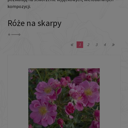
kompozycji.
Róże na skarpy
1
2
3
4