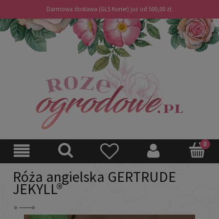
Darmowa dostawa (GLS Kurier) już od 500,00 zł.
Róża angielska GERTRUDE
JEKYLL®