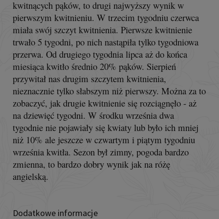
kwitnących pąków, to drugi najwyższy wynik w
pierwszym kwitnieniu. W trzecim tygodniu czerwca
miała swój szczyt kwitnienia. Pierwsze kwitnienie
trwało 5 tygodni, po nich nastąpiła tylko tygodniowa
przerwa. Od drugiego tygodnia lipca aż do końca
miesiąca kwitło średnio 20% pąków. Sierpień
przywitał nas drugim szczytem kwitnienia,
nieznacznie tylko słabszym niż pierwszy. Można za to
zobaczyć, jak drugie kwitnienie się rozciągnęło - aż
na dziewięć tygodni. W środku września dwa
tygodnie nie pojawiały się kwiaty lub było ich mniej
niż 10% ale jeszcze w czwartym i piątym tygodniu
września kwitła. Sezon był zimny, pogoda bardzo
zmienna, to bardzo dobry wynik jak na różę
angielską.
Dodatkowe informacje