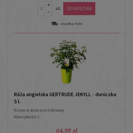
DO KOSZYKA
szt.
wysyłka:
4 dni
Róża angielska GERTRUDE JEKYLL - doniczka
5 l.
Krzew w doniczce
5-litrowej
Klasa jakości 1
64,99 zł