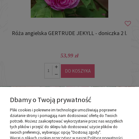
Róża angielska GERTRUDE JEKYLL - doniczka 2 l.
53,99 zł
DO KOSZYKA
Dbamy o Twoją prywatność
Pliki cookies i pokrewne im technologie umożliwiają poprawne
działanie strony i pomagają nam dostosować ofertę do Twoich
potrzeb. Możesz zaakceptować wykorzystanie przez nas wszystkich
poznaj ROZEOGRODOWE.PL
tych plików i przejść do sklepu lub dostosować użycie plików do
swoich preferencji, wybierając opcję "Dostosuj zgody".
Więcej o plikach cookies przeczytasz w naszej Polityce prywatności.