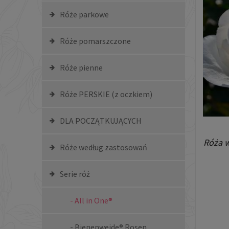
Róże parkowe
Róże pomarszczone
Róże pienne
Róże PERSKIE (z oczkiem)
DLA POCZĄTKUJĄCYCH
Róża 
Róże według zastosowań
Serie róż
- All in One®
- Bienenweide® Rosen