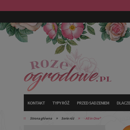
KONTAKT
TYPY RÓŻ
PRZED SADZENIEM
DLACZE
»
»
Strona główna
Serie róż
- All in One®
TYPY RÓŻ