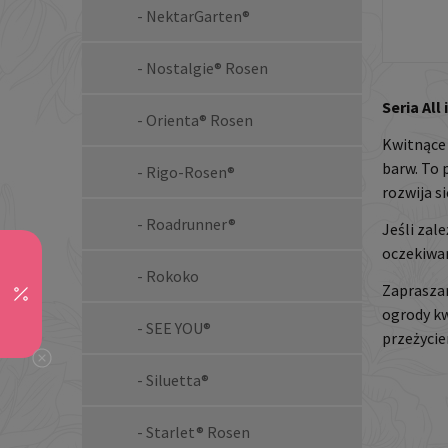
- NektarGarten®
- Nostalgie® Rosen
Seria All
- Orienta® Rosen
Kwitnące 
barw. To 
- Rigo-Rosen®
rozwija s
- Roadrunner®
Jeśli zal
oczekiwan
- Rokoko
Zapraszam
ogrody kw
- SEE YOU®
przeżyci
- Siluetta®
- Starlet® Rosen