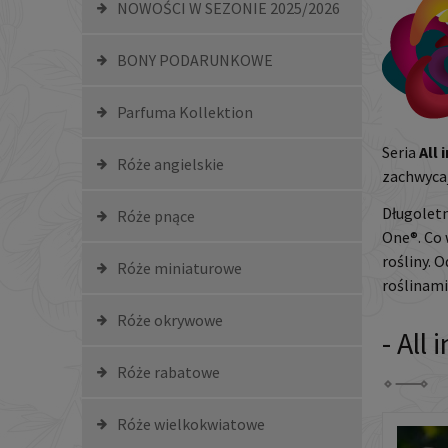
NOWOŚCI W SEZONIE 2025/2026
BONY PODARUNKOWE
Parfuma Kollektion
Seria
All 
Róże angielskie
zachwyca
Długoletn
Róże pnące
One®. Co
rośliny. 
Róże miniaturowe
roślinam
Róże okrywowe
- All
Róże rabatowe
Róże wielkokwiatowe