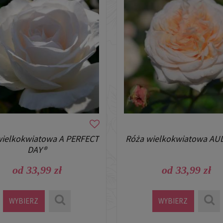
wielkokwiatowa A PERFECT
Róża wielkokwiatowa AU
DAY®
od 33,99 zł
od 33,99 zł
WYBIERZ
WYBIERZ