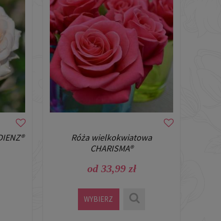
DIENZ®
Róża wielkokwiatowa
CHARISMA®
od 33,99 zł
WYBIERZ