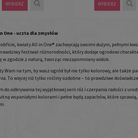
WYBIERZ
WYBIERZ
 in One - uczta dla zmysłów
obficie, kwiaty All in One® zachwycają swoimi dużym, pełnymi kw
prawdziwy festiwal różnorodności, który dodaje ogrodowi charakte
ię w zgodzie z naturą, tworząc niezapomniany widok.
eży Wam na tym, by wasz ogród był nie tylko kolorowy, ale także pac
ia. To więcej niż tylko rośliny ozdobne – to prawdziwe doświadcz
 do odkrywania tej wyjątkowej serii róż i czerpania radości z urody
itną wspaniałymi kolorami i pełne będą zapachów, które sprawią
em.