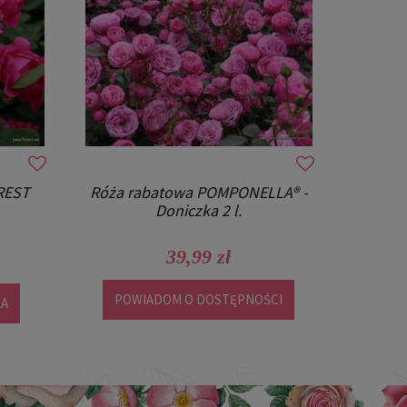
REST
Róża rabatowa POMPONELLA® -
Doniczka 2 l.
39,99 zł
POWIADOM O DOSTĘPNOŚCI
KA