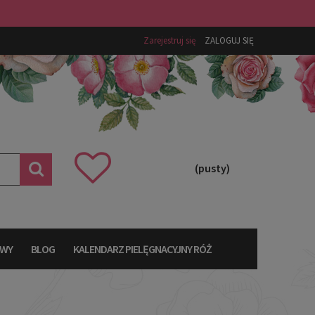
Zarejestruj się
ZALOGUJ SIĘ
(pusty)
AWY
BLOG
KALENDARZ PIELĘGNACYJNY RÓŻ