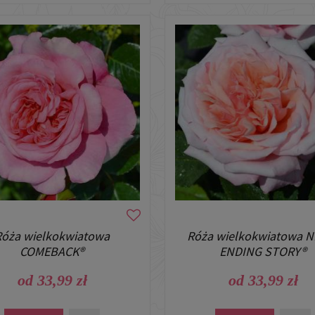
Róża wielkokwiatowa
Róża wielkokwiatowa N
COMEBACK®
ENDING STORY®
od 33,99 zł
od 33,99 zł