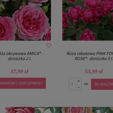
ża okrywowa AMICA® -
Róża rabatowa PINK FO
doniczka 2 l.
ROSE®- doniczka 5 l.
37,99 zł
53,99 zł
OWIADOM O DOSTĘPNOŚCI
DO KOSZY
szt.