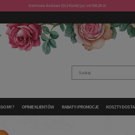
Darmowa dostawa (GLS Kurier) już od 500,00 zł.
GO MY ?
OPINIE KLIENTÓW
RABATY I PROMOCJE
KOSZTY DOST