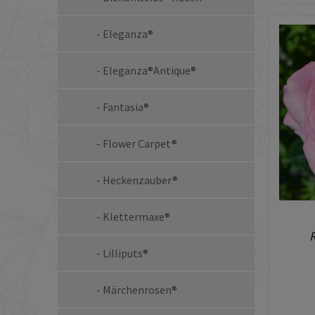
- Eleganza®
- Eleganza®Antique®
- Fantasia®
- Flower Carpet®
- Heckenzauber®
- Klettermaxe®
- Lilliputs®
- Märchenrosen®