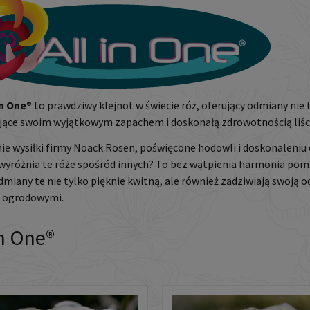
in One®
to prawdziwy klejnot w świecie róż, oferujący odmiany nie
jące swoim wyjątkowym zapachem i doskonałą zdrowotnością liści
ie wysiłki firmy Noack Rosen, poświęcone hodowli i doskonaleniu
 wyróżnia te róże spośród innych? To bez wątpienia harmonia p
Odmiany te nie tylko pięknie kwitną, ale również zadziwiają swoją 
i ogrodowymi.
 in One®