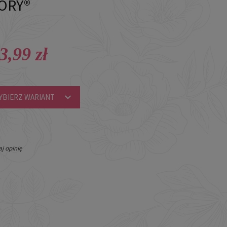
TORY®
3,99 zł
YBIERZ WARIANT
j opinię