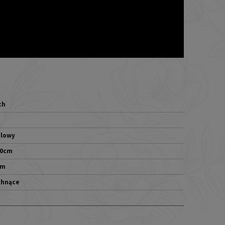
ch
elowy
20cm
cm
chnące