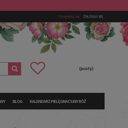
Zarejestruj się
ZALOGUJ SIĘ
(pusty)
AWY
BLOG
KALENDARZ PIELĘGNACYJNY RÓŻ