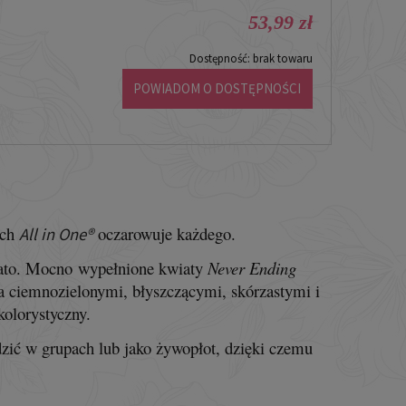
53,99 zł
-
Dostępność:
brak towaru
POWIADOM O DOSTĘPNOŚCI
ych
oczarowuje każdego.
All in One®
 lato. Mocno wypełnione kwiaty
Never Ending
a ciemnozielonymi, błyszczącymi, skórzastymi i
olorystyczny.
dzić w grupach lub jako żywopłot, dzięki czemu