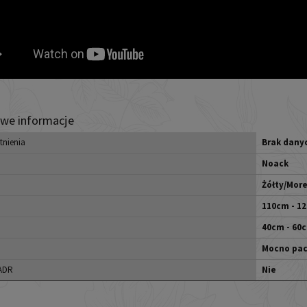
we informacje
tnienia
Brak dany
Noack
Żółty/Mor
110cm - 1
40cm - 60
Mocno pa
 ADR
Nie