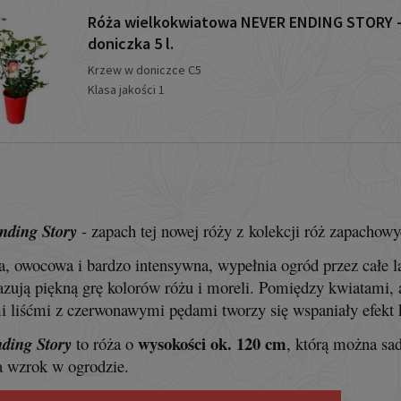
Róża wielkokwiatowa NEVER ENDING STORY 
doniczka 5 l.
Krzew w doniczce C5
Klasa jakości 1
nding Story
- zapach tej nowej róży z kolekcji róż zapachow
a, owocowa i bardzo intensywna, wypełnia ogród przez całe
zują piękną grę kolorów różu i moreli. Pomiędzy kwiatami, 
 liśćmi z czerwonawymi pędami tworzy się wspaniały efekt k
wysokości ok. 120 cm
ding Story
to róża o
, którą można sa
a wzrok w ogrodzie.