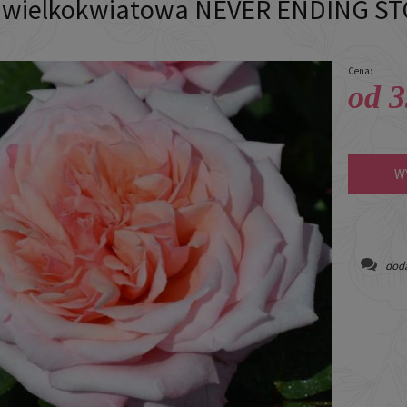
 wielkokwiatowa NEVER ENDING S
Cena:
od 3
W
doda