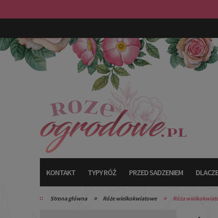
KONTAKT
TYPY RÓŻ
PRZED SADZENIEM
DLACZE
»
»
Strona główna
Róże wielkokwiatowe
Róża wielkokwia
TYPY RÓŻ