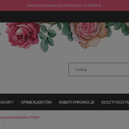
Darmowa dostawa (GLS Kurier) już od 500,00 zł.
GO MY ?
OPINIE KLIENTÓW
RABATY I PROMOCJE
KOSZTY DOST
towa NEVER ENDING STORY®