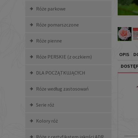
Róże parkowe
Róże pomarszczone
Róże pienne
OPIS
D
Róże PERSKIE (z oczkiem)
DOSTĘP
DLA POCZĄTKUJĄCYCH
Róże według zastosowań
Serie róż
Kolory róż
Róże z certyfikatem jakości ADR