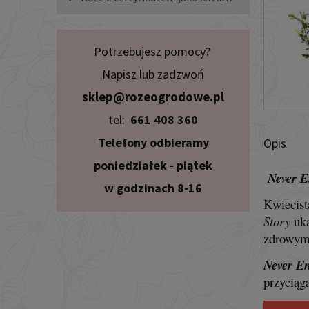
Potrzebujesz pomocy?
Napisz lub zadzwoń
sklep@rozeogrodowe.pl
tel:
661 408 360
Telefony odbieramy
Opis
poniedziałek - piątek
Never E
w godzinach 8-16
Kwiecist
Story
uka
zdrowymi
Never En
przyciąg