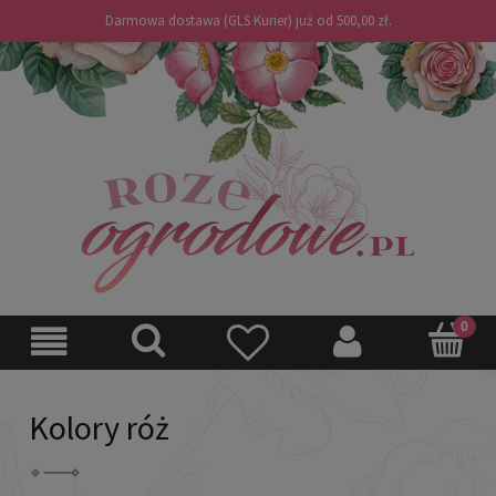
Darmowa dostawa (GLS Kurier) już od 500,00 zł.
Kolory róż