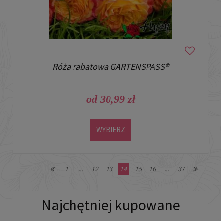
Róża rabatowa GARTENSPASS®
od 30,99 zł
WYBIERZ
1
...
12
13
14
15
16
...
37
Najchętniej kupowane