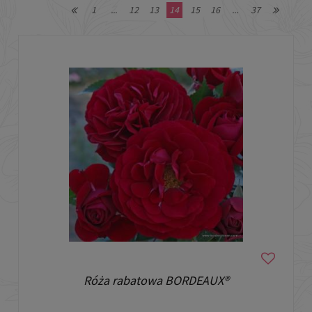
1
...
12
13
14
15
16
...
37
Róża rabatowa BORDEAUX®