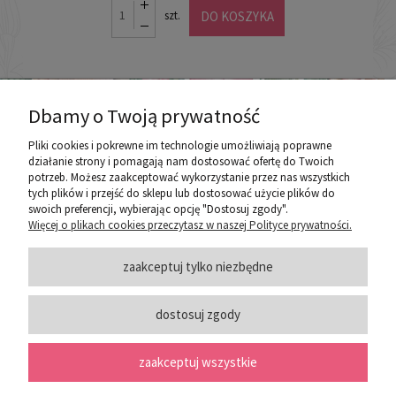
DO KOSZYKA
szt.
Dbamy o Twoją prywatność
Pliki cookies i pokrewne im technologie umożliwiają poprawne
działanie strony i pomagają nam dostosować ofertę do Twoich
potrzeb. Możesz zaakceptować wykorzystanie przez nas wszystkich
poznaj ROZEOGRODOWE.PL
tych plików i przejść do sklepu lub dostosować użycie plików do
swoich preferencji, wybierając opcję "Dostosuj zgody".
Więcej o plikach cookies przeczytasz w naszej Polityce prywatności.
ZASADY SPRZEDAŻY
zaakceptuj tylko niezbędne
dostosuj zgody
PORADY
zaakceptuj wszystkie
SOCIAL MEDIA