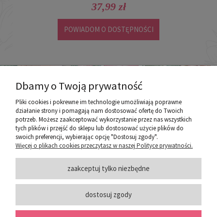
37,99 zł
POWIADOM O DOSTĘPNOŚCI
Dbamy o Twoją prywatność
Pliki cookies i pokrewne im technologie umożliwiają poprawne
działanie strony i pomagają nam dostosować ofertę do Twoich
potrzeb. Możesz zaakceptować wykorzystanie przez nas wszystkich
poznaj ROZEOGRODOWE.PL
tych plików i przejść do sklepu lub dostosować użycie plików do
swoich preferencji, wybierając opcję "Dostosuj zgody".
Więcej o plikach cookies przeczytasz w naszej Polityce prywatności.
ZASADY SPRZEDAŻY
zaakceptuj tylko niezbędne
dostosuj zgody
PORADY