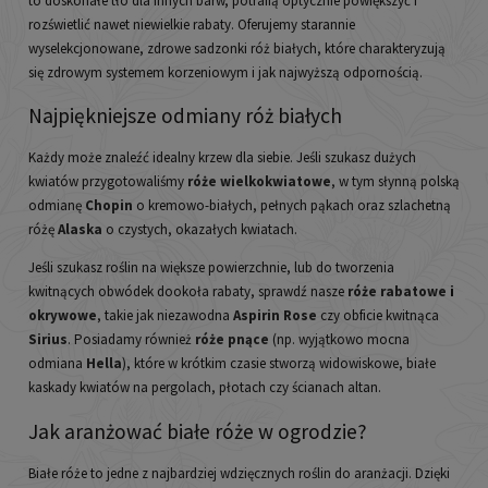
to doskonałe tło dla innych barw, potrafią optycznie powiększyć i
rozświetlić nawet niewielkie rabaty. Oferujemy starannie
wyselekcjonowane, zdrowe sadzonki róż białych, które charakteryzują
się zdrowym systemem korzeniowym i jak najwyższą odpornością.
Najpiękniejsze odmiany róż białych
Każdy może znaleźć idealny krzew dla siebie. Jeśli szukasz dużych
kwiatów przygotowaliśmy
róże wielkokwiatowe
, w tym słynną polską
odmianę
Chopin
o kremowo-białych, pełnych pąkach oraz szlachetną
różę
Alaska
o czystych, okazałych kwiatach.
Jeśli szukasz roślin na większe powierzchnie, lub do tworzenia
kwitnących obwódek dookoła rabaty, sprawdź nasze
róże rabatowe
i
okrywowe
, takie jak niezawodna
Aspirin Rose
czy obficie kwitnąca
Sirius
. Posiadamy również
róże pnące
(np. wyjątkowo mocna
odmiana
Hella
), które w krótkim czasie stworzą widowiskowe, białe
kaskady kwiatów na pergolach, płotach czy ścianach altan.
Jak aranżować białe róże w ogrodzie?
Białe róże to jedne z najbardziej wdzięcznych roślin do aranżacji. Dzięki