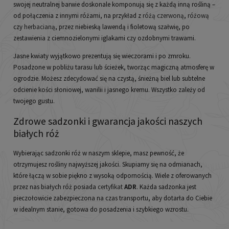
swojej neutralnej barwie doskonale komponują się z każdą inną rośliną –
od połączenia z innymi różami, na przykład z
różą czerwoną
,
różową
czy
herbacianą
, przez niebieską lawendą i fioletową szałwię, po
zestawienia z ciemnozielonymi iglakami czy ozdobnymi trawami.
Jasne kwiaty wyjątkowo prezentują się wieczorami i po zmroku.
Posadzone w pobliżu tarasu lub ścieżek, tworząc magiczną atmosferę w
ogrodzie. Możesz zdecydować się na czystą, śnieżną biel lub subtelne
odcienie kości słoniowej, wanilii i jasnego kremu. Wszystko zależy od
twojego gustu.
Zdrowe sadzonki i gwarancja jakości naszych
białych róż
Wybierając sadzonki róż w naszym sklepie, masz pewność, że
otrzymujesz rośliny najwyższej jakości. Skupiamy się na odmianach,
które łączą w sobie piękno z wysoką odpornością. Wiele z oferowanych
przez nas białych róż posiada
certyfikat
ADR
. Każda sadzonka jest
pieczołowicie zabezpieczona na czas transportu, aby dotarła do Ciebie
w idealnym stanie, gotowa do posadzenia i szybkiego wzrostu.