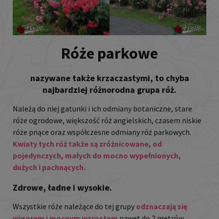
Róże parkowe
nazywane także krzaczastymi, to chyba
najbardziej różnorodna grupa róż.
Należą do niej gatunki i ich odmiany botaniczne, stare
róże ogrodowe, większość róż angielskich, czasem niskie
róże pnące oraz współczesne odmiany róż parkowych.
Kwiaty tych róż także są zróżnicowane,
od
pojedynczych, małych do mocno wypełnionych,
dużych i pachnących.
Zdrowe, ładne i wysokie.
Wszystkie róże należące do tej grupy
odznaczają się
wigorem i mocnym wzrostem
nawet do 2 metrów.