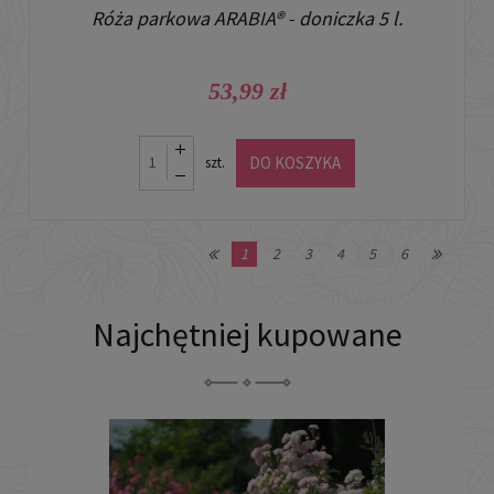
Róża parkowa ARABIA® - doniczka 5 l.
53,99 zł
DO KOSZYKA
szt.
1
2
3
4
5
6
Najchętniej kupowane