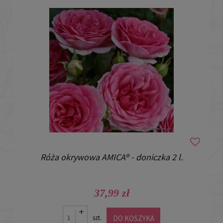
Róża okrywowa AMICA® - doniczka 2 l.
37,99 zł
DO KOSZYKA
szt.