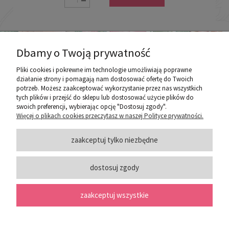
Dbamy o Twoją prywatność
Pliki cookies i pokrewne im technologie umożliwiają poprawne
działanie strony i pomagają nam dostosować ofertę do Twoich
potrzeb. Możesz zaakceptować wykorzystanie przez nas wszystkich
poznaj ROZEOGRODOWE.PL
tych plików i przejść do sklepu lub dostosować użycie plików do
swoich preferencji, wybierając opcję "Dostosuj zgody".
Więcej o plikach cookies przeczytasz w naszej Polityce prywatności.
ZASADY SPRZEDAŻY
zaakceptuj tylko niezbędne
dostosuj zgody
PORADY
zaakceptuj wszystkie
SOCIAL MEDIA