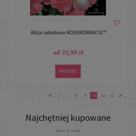
Róża rabatowa ROSEROMANTIC®
od 33,99 zł
WYBIERZ
1
...
8
9
10
11
12
Najchętniej kupowane