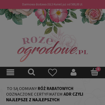
Darmowa dostawa (GLS Kurier) już od 500,00 zł.
TO SĄ ODMIANY
RÓŻ RABATOWYCH
ODZNACZONE CERTYFIKATEM
ADR
CZYLI
NAJLEPSZE Z NAJLEPSZYCH