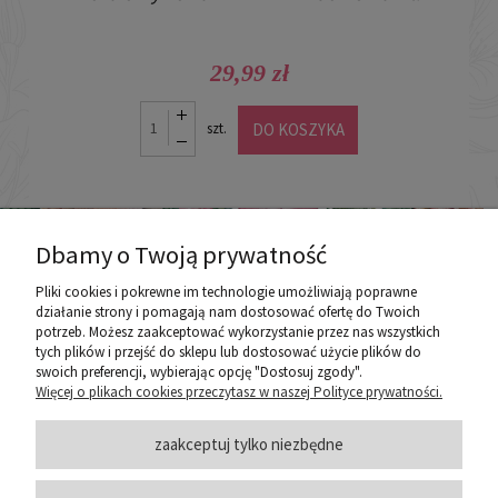
29,99 zł
DO KOSZYKA
szt.
Dbamy o Twoją prywatność
Pliki cookies i pokrewne im technologie umożliwiają poprawne
działanie strony i pomagają nam dostosować ofertę do Twoich
potrzeb. Możesz zaakceptować wykorzystanie przez nas wszystkich
poznaj ROZEOGRODOWE.PL
tych plików i przejść do sklepu lub dostosować użycie plików do
swoich preferencji, wybierając opcję "Dostosuj zgody".
Więcej o plikach cookies przeczytasz w naszej Polityce prywatności.
ZASADY SPRZEDAŻY
zaakceptuj tylko niezbędne