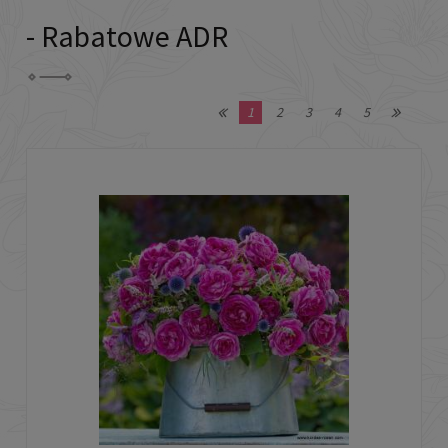
- Rabatowe ADR
1
2
3
4
5