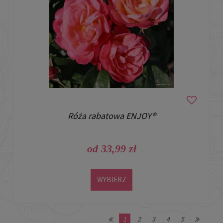
Róża rabatowa ENJOY®
od 33,99 zł
WYBIERZ
1
2
3
4
5