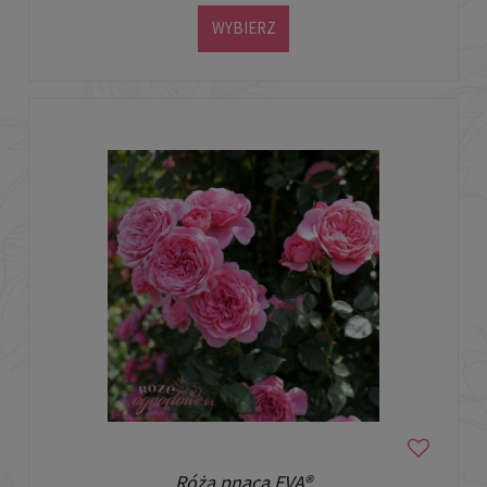
WYBIERZ
Róża pnąca EVA®