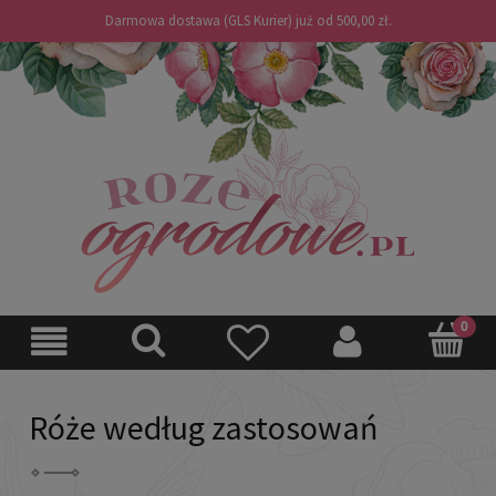
Darmowa dostawa (GLS Kurier) już od 500,00 zł.
Róże według zastosowań