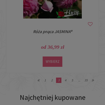
Róża pnąca JASMINA®
od 36,99 zł
WYBIERZ
1
2
3
4
5
...
35
Najchętniej kupowane