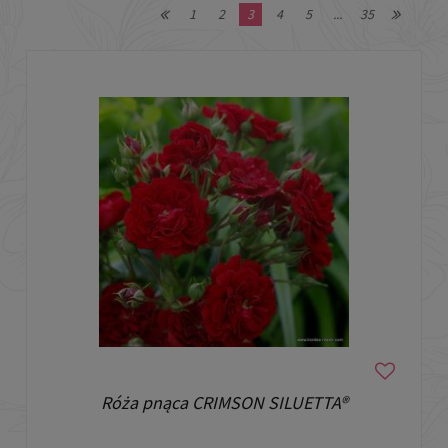
1
2
3
4
5
...
35
Róża pnąca CRIMSON SILUETTA®