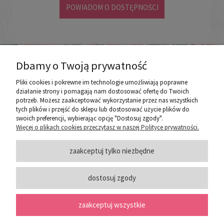
POWIADOM O DOSTĘPNOŚCI
Dbamy o Twoją prywatność
Pliki cookies i pokrewne im technologie umożliwiają poprawne
działanie strony i pomagają nam dostosować ofertę do Twoich
potrzeb. Możesz zaakceptować wykorzystanie przez nas wszystkich
poznaj ROZEOGRODOWE.PL
tych plików i przejść do sklepu lub dostosować użycie plików do
swoich preferencji, wybierając opcję "Dostosuj zgody".
Więcej o plikach cookies przeczytasz w naszej Polityce prywatności.
ZASADY SPRZEDAŻY
zaakceptuj tylko niezbędne
dostosuj zgody
PORADY
zaakceptuj wszystkie
SOCIAL MEDIA