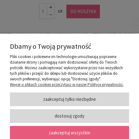
DO KOSZYKA
szt.
Dbamy o Twoją prywatność
Pliki cookies i pokrewne im technologie umożliwiają poprawne
działanie strony i pomagają nam dostosować ofertę do Twoich
potrzeb. Możesz zaakceptować wykorzystanie przez nas wszystkich
poznaj ROZEOGRODOWE.PL
tych plików i przejść do sklepu lub dostosować użycie plików do
swoich preferencji, wybierając opcję "Dostosuj zgody".
Więcej o plikach cookies przeczytasz w naszej Polityce prywatności.
ZASADY SPRZEDAŻY
zaakceptuj tylko niezbędne
dostosuj zgody
PORADY
zaakceptuj wszystkie