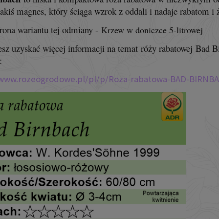
jakiś magnes, który ściąga wzrok z oddali i nadaje rabatom i 
strona wariantu tej odmiany -
Krzew w doniczce 5-litrowej
cesz uzyskać więcej informacji na temat róży rabatowej Bad B
:
/www.rozeogrodowe.pl/pl/p/Roza-rabatowa-BAD-BIRNB