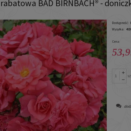
 rabatowa BAD BIRNBACH® - doniczka
Dostępność:
4 D
Wysyłka:
Cena:
53,9
sz
doda