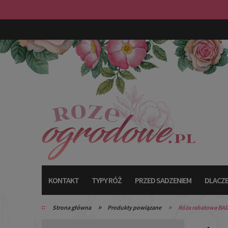
KONTAKT
TYPY RÓŻ
PRZED SADZENIEM
DLACZE
»
»
Strona główna
Produkty powiązane
Róża rabatowa BAD 
TYPY RÓŻ