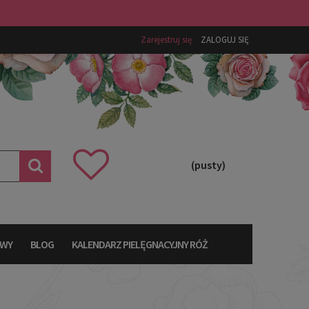
Zarejestruj się
ZALOGUJ SIĘ
(pusty)
AWY
BLOG
KALENDARZ PIELĘGNACYJNY RÓŻ