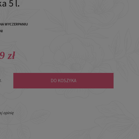
 5 l.
NA WYCZERPANIU
NI
9 zł
DO KOSZYKA
t.
j opinię