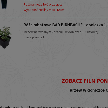
Roślina może być przycięta.
Wysokość rośliny max. 40 cm.
Róża rabatowa BAD BIRNBACH® - doniczka 1,5
Krzew
na własnym korzeniu
w doniczce 1.5-litrowej
Klasa jakości 1
ZOBACZ FILM PON
Krzew w doniczce 
rnbach
to niska i kompaktowa róża rabatowa w niezwykłym o