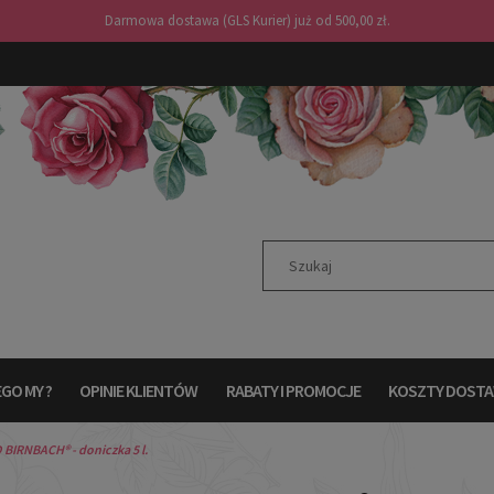
Darmowa dostawa (GLS Kurier) już od 500,00 zł.
GO MY ?
OPINIE KLIENTÓW
RABATY I PROMOCJE
KOSZTY DOST
BIRNBACH® - doniczka 5 l.