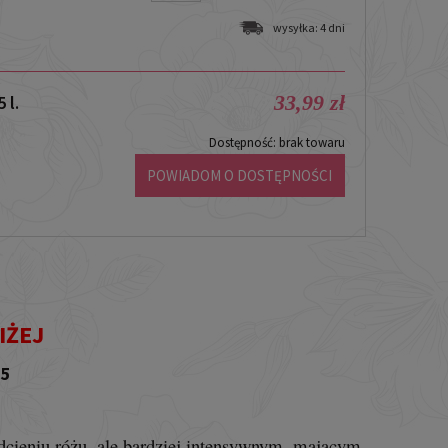
wysyłka:
4 dni
33,99 zł
 l.
Dostępność:
brak towaru
POWIADOM O DOSTĘPNOŚCI
IŻEJ
C5
dcieniu różu, ale bardziej intensywnym, mającym