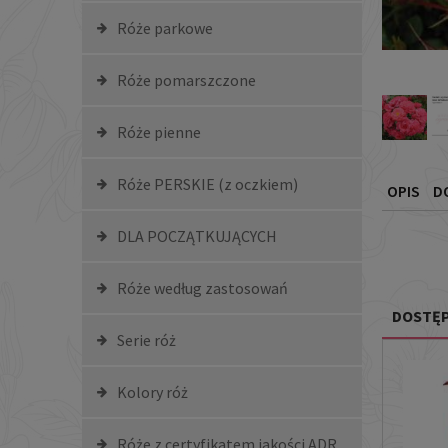
Róże parkowe
Róże pomarszczone
Róże pienne
Róże PERSKIE (z oczkiem)
OPIS
D
DLA POCZĄTKUJĄCYCH
Róże według zastosowań
DOSTĘP
Serie róż
Kolory róż
Róże z certyfikatem jakości ADR