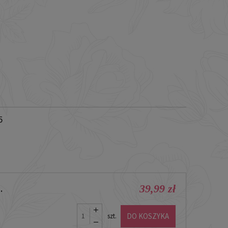
5
39,99 zł
.
DO KOSZYKA
szt.