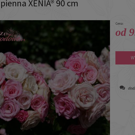
 pienna XENIA® 90 cm
Cena:
od 9
W
doda