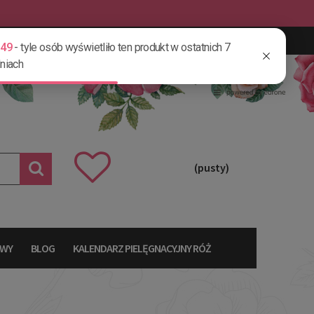
Zarejestruj się
ZALOGUJ SIĘ
(pusty)
AWY
BLOG
KALENDARZ PIELĘGNACYJNY RÓŻ