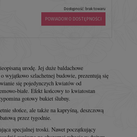
Dostępność:
brak towaru
POWIADOM O DOSTĘPNOŚCI
nieopisaną urodę. Jej duże baldachowe
 wyjątkowo szlachetnej budowie, prezentują się
rwianie się pojedynczych kwiatów od
remowo-białe. Efekt końcowy to
kwiatostan
zypomina gotowy bukiet ślubny.
etnie słońce, ale także na kapryśną, deszczową
batową przez tygodnie.
jąca specjalnej troski. Nawet początkujący
posadzić zarówno na obszernej rabacie w dużym