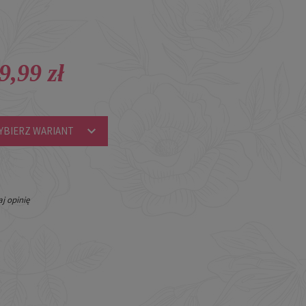
9,99 zł
YBIERZ WARIANT
j opinię