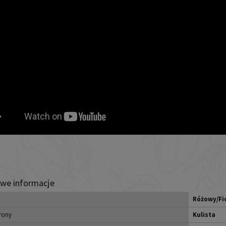
we informacje
Różowy/Fi
rony
Kulista