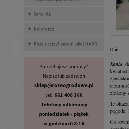
Serie róż
Kolory róż
Róże z certyfikatem jakości ADR
Opis
Xenia
, d
Potrzebujesz pomocy?
kwiatost
Napisz lub zadzwoń
zjawisko
ciemnoró
sklep@rozeogrodowe.pl
złożony 
tel:
661 408 360
Te okaza
Telefony odbieramy
pogodę. 
poniedziałek - piątek
Co równi
w godzinach 8-16
ogrodnic