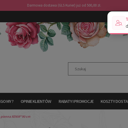
Darmowa dostawa (GLS Kurier) już od 500,00 zł.
GO MY ?
OPINIE KLIENTÓW
RABATY I PROMOCJE
KOSZTY DOST
 pienna XENIA® 90 cm