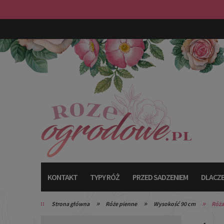
KONTAKT
TYPY RÓŻ
PRZED SADZENIEM
DLACZE
»
»
»
Strona główna
Róże pienne
Wysokość 90 cm
Róża
TYPY RÓŻ