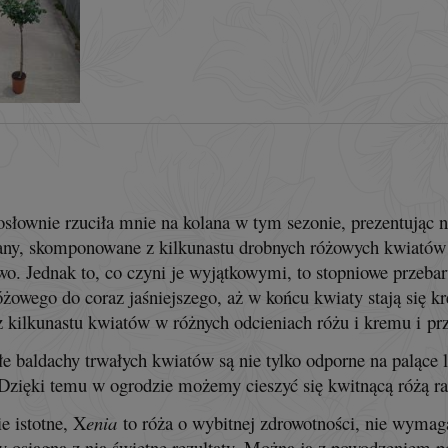
osłownie rzuciła mnie na kolana w tym sezonie, prezentując 
any, skomponowane z kilkunastu drobnych różowych kwiatów o
wo. Jednak to, co czyni je wyjątkowymi, to stopniowe przeba
żowego do coraz jaśniejszego, aż w końcu kwiaty stają się k
z kilkunastu kwiatów w różnych odcieniach różu i kremu i
pr
łe baldachy trwałych kwiatów są nie tylko odporne na palące l
Dzięki temu w ogrodzie możemy cieszyć się kwitnącą różą ra
e istotne, X
enia
to róża o wybitnej zdrowotności, nie wymaga
y osiągną z nią świetne rezultaty. Można ją z powodzeniem 