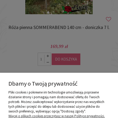
Róża pienna SOMMERABEND 140 cm - doniczka 7 l.
169,99 zł
DO KOSZYKA
Dbamy o Twoją prywatność
Pliki cookies i pokrewne im technologie umożliwiają poprawne
działanie strony i pomagają nam dostosować ofertę do Twoich
potrzeb. Możesz zaakceptować wykorzystanie przez nas wszystkich
poznaj ROZEOGRODOWE.PL
tych plików i przejść do sklepu lub dostosować użycie plików do
swoich preferencji, wybierając opcję "Dostosuj zgody".
Więcej o plikach cookies przeczytasz w naszej Polityce prywatności.