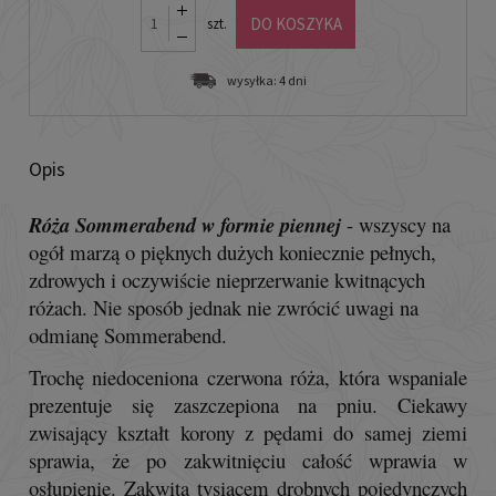
DO KOSZYKA
szt.
wysyłka:
4 dni
Opis
Róża Sommerabend w formie pienne
j
- wszyscy na
ogół marzą o pięknych dużych koniecznie pełnych,
zdrowych i oczywiście nieprzerwanie kwitnących
różach. Nie sposób jednak nie zwrócić uwagi na
odmianę Sommerabend.
Trochę niedoceniona czerwona róża, która wspaniale
prezentuje się zaszczepiona na pniu. Ciekawy
zwisający kształt korony z pędami do samej ziemi
sprawia, że po zakwitnięciu całość wprawia w
osłupienie. Zakwita tysiącem drobnych pojedynczych