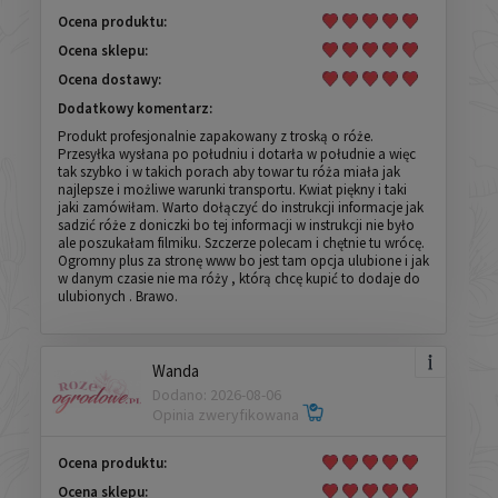
Ocena produktu:
Ocena sklepu:
Ocena dostawy:
Dodatkowy komentarz:
Produkt profesjonalnie zapakowany z troską o róże.
Przesyłka wysłana po południu i dotarła w południe a więc
tak szybko i w takich porach aby towar tu róża miała jak
najlepsze i możliwe warunki transportu. Kwiat piękny i taki
jaki zamówiłam. Warto dołączyć do instrukcji informacje jak
sadzić róże z doniczki bo tej informacji w instrukcji nie było
ale poszukałam filmiku. Szczerze polecam i chętnie tu wrócę.
Ogromny plus za stronę www bo jest tam opcja ulubione i jak
w danym czasie nie ma róży , którą chcę kupić to dodaje do
ulubionych . Brawo.
Wanda
Dodano: 2026-08-06
Opinia zweryfikowana
Ocena produktu:
Ocena sklepu: