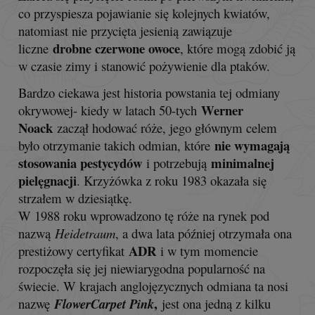
co przyspiesza pojawianie się kolejnych kwiatów,
natomiast nie przycięta jesienią zawiązuje
drobne czerwone owoce
liczne
, które mogą zdobić ją
w czasie zimy i stanowić pożywienie dla ptaków.
Bardzo ciekawa jest historia powstania tej odmiany
Werner
okrywowej- kiedy w latach 50-tych
Noack
zaczął hodować róże, jego głównym celem
nie wymagają
było otrzymanie takich odmian, które
stosowania pestycydów
minimalnej
i potrzebują
pielęgnacji
. Krzyżówka z roku 1983 okazała się
strzałem w dziesiątkę.
W 1988 roku wprowadzono tę róże na rynek pod
nazwą
Heidetraum
, a dwa lata później otrzymała ona
ADR
prestiżowy certyfikat
i w tym momencie
rozpoczęła się jej niewiarygodna popularność na
świecie. W krajach anglojęzycznych odmiana ta nosi
,
nazwę
FlowerCarpet Pink
jest ona jedną z kilku