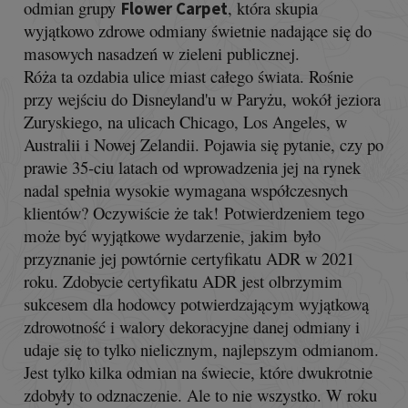
odmian grupy
, która skupia
Flower Carpet
wyjątkowo zdrowe odmiany świetnie nadające się do
masowych nasadzeń w zieleni publicznej.
Róża ta ozdabia ulice miast całego świata. Rośnie
przy wejściu do Disneyland'u w Paryżu, wokół jeziora
Zuryskiego, na ulicach Chicago, Los Angeles, w
Australii i Nowej Zelandii. Pojawia się pytanie, czy po
prawie 35-ciu latach od wprowadzenia jej na rynek
nadal spełnia wysokie wymagana współczesnych
klientów? Oczywiście że tak! Potwierdzeniem tego
może być wyjątkowe wydarzenie, jakim było
przyznanie jej powtórnie certyfikatu ADR w 2021
roku. Zdobycie certyfikatu ADR jest olbrzymim
sukcesem dla hodowcy potwierdzającym wyjątkową
zdrowotność i walory dekoracyjne danej odmiany i
udaje się to tylko nielicznym, najlepszym odmianom.
Jest tylko kilka odmian na świecie, które dwukrotnie
zdobyły to odznaczenie. Ale to nie wszystko. W roku