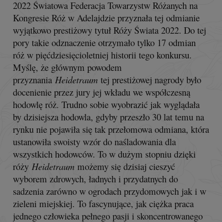
2022 Światowa Federacja Towarzystw Różanych na
Kongresie Róż w Adelajdzie przyznała tej odmianie
wyjątkowo prestiżowy tytuł Róży Świata 2022. Do tej
pory takie odznaczenie otrzymało tylko 17 odmian
róż w pięćdziesięcioletniej historii tego konkursu.
Myślę, że głównym powodem
przyznania
Heidetraum
tej prestiżowej nagrody było
docenienie przez jury jej wkładu we współczesną
hodowlę róż. Trudno sobie wyobrazić jak wyglądała
by dzisiejsza hodowla, gdyby przeszło 30 lat temu na
rynku nie pojawiła się tak przełomowa odmiana, która
ustanowiła swoisty wzór do naśladowania dla
wszystkich hodowców. To w dużym stopniu dzięki
róży
Heidetraum
możemy się dzisiaj cieszyć
wyborem zdrowych, ładnych i przydatnych do
sadzenia zarówno w ogrodach przydomowych jak i w
zieleni miejskiej. To fascynujące, jak ciężka praca
jednego człowieka pełnego pasji i skoncentrowanego