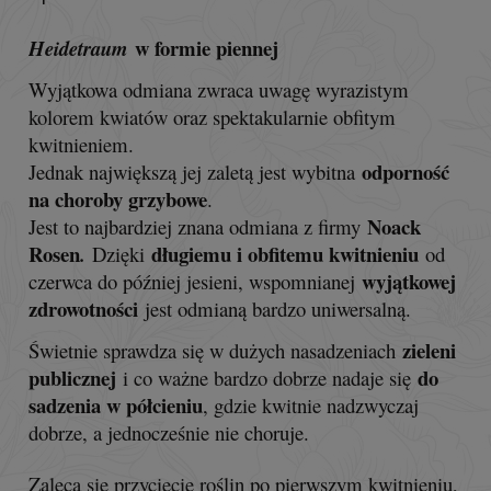
w formie piennej
Heidetraum
Wyjątkowa odmiana zwraca uwagę wyrazistym
kolorem kwiatów oraz spektakularnie obfitym
kwitnieniem.
odporność
Jednak największą jej zaletą jest wybitna
na choroby grzybowe
.
Noack
Jest to najbardziej znana odmiana z firmy
Rosen
długiemu i obfitemu kwitnieniu
.
Dzięki
od
wyjątkowej
czerwca do później jesieni, wspomnianej
zdrowotności
jest odmianą bardzo uniwersalną.
zieleni
Świetnie sprawdza się w dużych nasadzeniach
publicznej
do
i co ważne bardzo dobrze nadaje się
sadzenia w półcieniu
, gdzie kwitnie nadzwyczaj
dobrze, a jednocześnie nie choruje.
Zaleca się przycięcie roślin po pierwszym kwitnieniu,