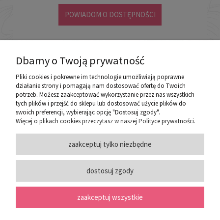
POWIADOM O DOSTĘPNOŚCI
Dbamy o Twoją prywatność
Pliki cookies i pokrewne im technologie umożliwiają poprawne
działanie strony i pomagają nam dostosować ofertę do Twoich
potrzeb. Możesz zaakceptować wykorzystanie przez nas wszystkich
poznaj ROZEOGRODOWE.PL
tych plików i przejść do sklepu lub dostosować użycie plików do
swoich preferencji, wybierając opcję "Dostosuj zgody".
Więcej o plikach cookies przeczytasz w naszej Polityce prywatności.
ZASADY SPRZEDAŻY
zaakceptuj tylko niezbędne
dostosuj zgody
PORADY
zaakceptuj wszystkie
SOCIAL MEDIA