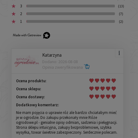
3
(13)
2
(7)
1
(2)
Katarzyna
Dodano: 2026-08-08
Opinia zweryfikowana
Ocena produktu:
Ocena sklepu:
Ocena dostawy:
Dodatkowy komentarz:
Nie mam pojęcia o uprawie róż ale bardzo chciałabym mieć
je w ogrodzie. Do zakupu przekonały mnie Róże
ogrodowe.pl - genialne opisy odmian, sadzenia i pielęgnacji.
Strona sklepu intuicyjna, zakupy bezproblemowe, szybka
wysyłka, towar świetnie zabezpieczony. Serdecznie polecam.