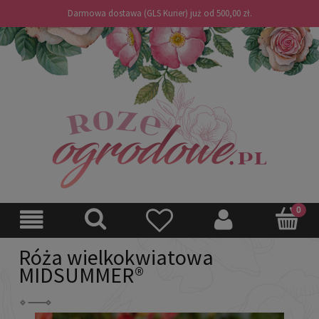
Darmowa dostawa (GLS Kurier) już od 500,00 zł.
Róża wielkokwiatowa
MIDSUMMER®