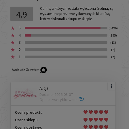
Opinie, z których została wyliczona średnia, są
4.9
wystawione przez zweryfikowanych klientów,
którzy dokonali zakupu w sklepie.
5
(3496)
4
(295)
3
(13)
2
(7)
1
(2)
Alicja
Dodano: 2026-08-07
Opinia zweryfikowana
Ocena produktu:
Ocena sklepu:
Ocena dostawy: