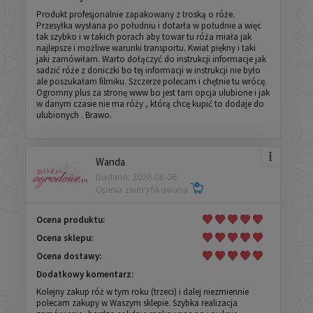
Produkt profesjonalnie zapakowany z troską o róże.
Przesyłka wysłana po południu i dotarła w południe a więc
tak szybko i w takich porach aby towar tu róża miała jak
najlepsze i możliwe warunki transportu. Kwiat piękny i taki
jaki zamówiłam. Warto dołączyć do instrukcji informacje jak
sadzić róże z doniczki bo tej informacji w instrukcji nie było
ale poszukałam filmiku. Szczerze polecam i chętnie tu wrócę.
Ogromny plus za stronę www bo jest tam opcja ulubione i jak
w danym czasie nie ma róży , którą chcę kupić to dodaje do
ulubionych . Brawo.
Wanda
Dodano: 2026-08-06
Opinia zweryfikowana
Ocena produktu:
Ocena sklepu:
Ocena dostawy:
Dodatkowy komentarz:
Kolejny zakup róż w tym roku (trzeci) i dalej niezmiennie
polecam zakupy w Waszym sklepie. Szybka realizacja