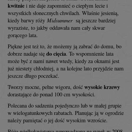
kwitnie
i nie daje zapomnieć o ciepłym lecie i
wszystkich słonecznych chwilach. Właśnie jesienią,
kiedy barwy róży
Midsummer
są jeszcze bardziej
wyraziste, to jakby oddawała nam cały skwar
gorącego lata.
Piękne jest też to, że możemy ją zabrać do domu, bo
do cięcia
dobrze nadaje się
. To wspomnienie lata
może być z nami nawet wtedy, kiedy za oknami jest
już niestety chłodniej, a na kolejne lato przyjdzie nam
jeszcze długo poczekać.
wysokie krzewy
Tworzy mocne, pełne wigoru, dość
dorastające do ponad 100 cm wysokości.
Polecana do sadzenia pojedynczo lub w małej grupie
w wielogatunkowych rabatach. Planując ją w ogrodzie
należy pamiętać o jej dość wysokim wzroście.
Róża wielkokwiatowa wprowadzona na rynek w 2008