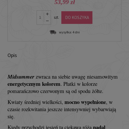
53,99 zł
DO KOSZYKA
szt.
wysyłka:
4 dni
Opis
Midsummer
zwraca na siebie uwagę
niesamowitym
energetycznym kolorem
. Płatki w kolorze
pomarańczowo czerwonym są od spodu żółte.
mocno wypełnione
Kwiaty średniej wielkości,
, w
czasie rozkwitania jeszcze intensywniej wybarwiają
się.
nadal
Kiedy przychodzi jesień ta ciekawa róża