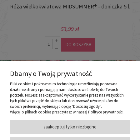
Róża wielkokwiatowa MIDSUMMER® - doniczka 5 l.
Ró
53,99 zł
DO KOSZYKA
Dbamy o Twoją prywatność
Pliki cookies i pokrewne im technologie umożliwiają poprawne
działanie strony i pomagają nam dostosować ofertę do Twoich
potrzeb. Możesz zaakceptować wykorzystanie przez nas wszystkich
poznaj ROZEOGRODOWE.PL
tych plików i przejść do sklepu lub dostosować użycie plików do
swoich preferencji, wybierając opcję "Dostosuj zgody".
Więcej o plikach cookies przeczytasz w naszej Polityce prywatności.
ZASADY SPRZEDAŻY
zaakceptuj tylko niezbędne