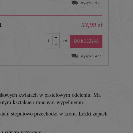
wysyłka:
4 dni
53,99 zł
.
DO KOSZYKA
szt.
wysyłka:
4 dni
iskowych kwiatach w pastelowym odcieniu. Ma
ięknym kształcie i mocnym wypełnieniu.
kwiatu stopniowo przechodzi w krem. Lekki zapach
ą
i silnym wzrostem.