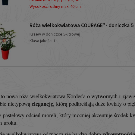
Wysokość rośliny max. 40 cm.
Róża wielkokwiatowa COURAGE®- doniczka 5 l
Krzew w doniczce 5-litrowej
Klasa jakości 1
to nowa róża wielkokwiatowa Kordes'a o wytwornych i zjaw
elegancję
bie nietypową
, którą podkreślają duże kwiaty o p
y pastelowy odcień moreli, który mocniej akcentuje środek 
m uroku.
zdrowotności
óżę wielkokwiatową odznacza się bardzo dobrą