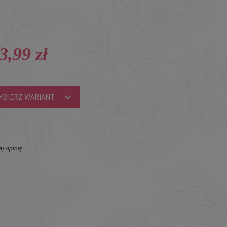
3,99 zł
YBIERZ WARIANT
j opinię