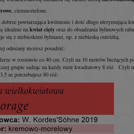
drowe
, ciemnozielone.
dobrze powtarzająca kwitnienie i dość długo utrzymująca k
kwiat cięty
ię idealnie na
oraz do obsadzania bylinowych raba
e się z niebieskimi bylinami, np. z niebieską ostróżką.
tej odmiany możesz posadzić:
lerze w rozstawie co 40 cm. Czyli na 10 metrów bieżących po
szej grupie sadząc na każdy metr kwadratowy 8 róż. Czyli n
 3,5 m potrzebujesz 80 róż.