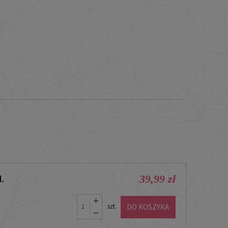
39,99 zł
.
DO KOSZYKA
szt.