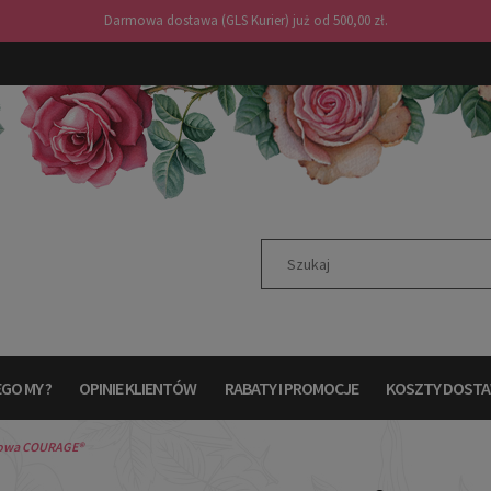
Darmowa dostawa (GLS Kurier) już od 500,00 zł.
GO MY ?
OPINIE KLIENTÓW
RABATY I PROMOCJE
KOSZTY DOST
towa COURAGE®