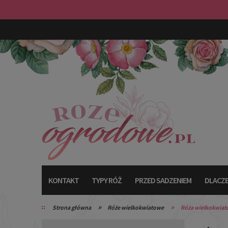
KONTAKT
TYPY RÓŻ
PRZED SADZENIEM
DLACZE
»
»
Strona główna
Róże wielkokwiatowe
Róża wielkokwia
TYPY RÓŻ