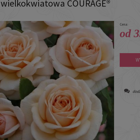
 wielkokwiatowa COURAGE®
Cena:
od 3
W
doda