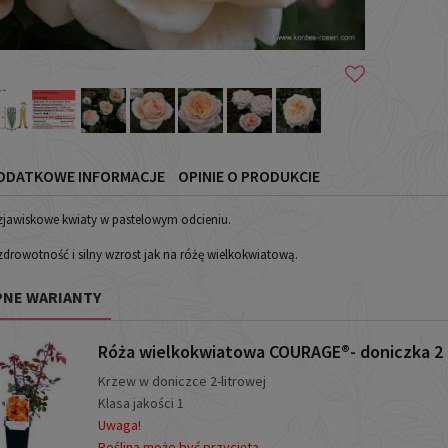
ODATKOWE INFORMACJE
OPINIE O PRODUKCIE
zjawiskowe kwiaty w pastelowym odcieniu.
drowotność i silny wzrost jak na różę wielkokwiatową.
NE WARIANTY
Róża wielkokwiatowa COURAGE®- doniczka 2 l
Krzew w doniczce 2-litrowej
Klasa jakości 1
Uwaga!
Roślina może być przycięta.