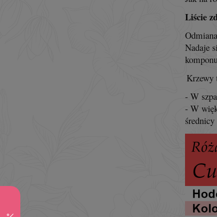
Liście z
Odmiana 
Nadaje s
komponuj
Krzewy 
- W szpa
- W więk
średnicy