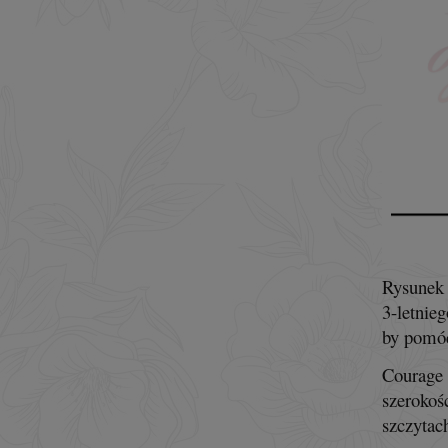
Rysunek 
3-letnie
by pomó
Courage 
szerokoś
szczytac