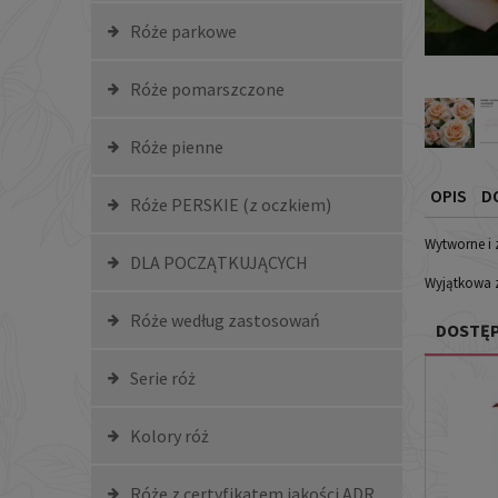
Róże parkowe
Róże pomarszczone
Róże pienne
OPIS
D
Róże PERSKIE (z oczkiem)
Wytworne i 
DLA POCZĄTKUJĄCYCH
Wyjątkowa z
Róże według zastosowań
DOSTĘP
Serie róż
Kolory róż
Róże z certyfikatem jakości ADR