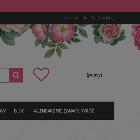
Zarejestruj się
ZALOGUJ SIĘ
(pusty)
AWY
BLOG
KALENDARZ PIELĘGNACYJNY RÓŻ