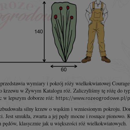
przedstawia wymiary i pokrój róży wielkokwiatowej Courage
go krzewu w Żywym Katalogu róż. Zaliczyliśmy tę różę do ty
c w lepszym doborze róż:
https://www.rozeogrodowe.pl/p
zbudowała silny krzew o wąskim i wzniesionym pokroju. Do
ci. Jest smukła, zwarta a jej pędy mocne i rosnące pionowo. 
h pędów, klasycznie jak u większości róż wielkokwiatowych.