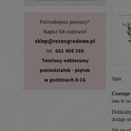
Potrzebujesz pomocy?
Napisz lub zadzwoń
sklep@rozeogrodowe.pl
tel:
661 408 360
Telefony odbieramy
poniedziałek - piątek
Opis
w godzinach 8-16
Courage
ona w so
Delikatn
dodaje i
Jak na r