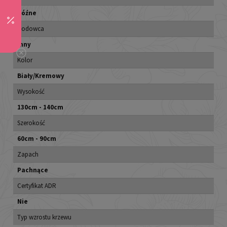
Późne
Hodowca
Inny
Kolor
Biały/Kremowy
Wysokość
130cm - 140cm
Szerokość
60cm - 90cm
Zapach
Pachnące
Certyfikat ADR
Nie
Typ wzrostu krzewu