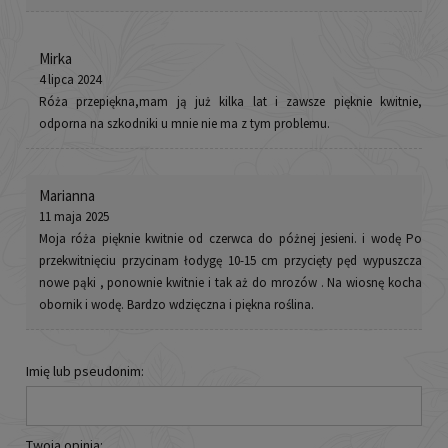
Mirka
4 lipca 2024
Róża przepiękna,mam ją już kilka lat i zawsze pięknie kwitnie,
odporna na szkodniki u mnie nie ma z tym problemu.
Marianna
11 maja 2025
Moja róża pięknie kwitnie od czerwca do póżnej jesieni. i wodę Po
przekwitnięciu przycinam łodygę 10-15 cm przycięty pęd wypuszcza
nowe pąki , ponownie kwitnie i tak aż do mrozów . Na wiosnę kocha
obornik i wodę. Bardzo wdzięczna i piękna roślina.
Imię lub pseudonim:
Twoja opinia: