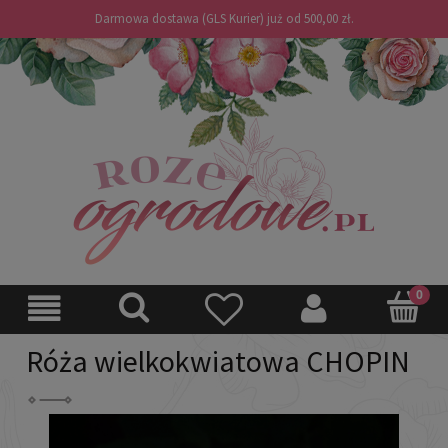
Darmowa dostawa (GLS Kurier) już od 500,00 zł.
Róża wielkokwiatowa CHOPIN