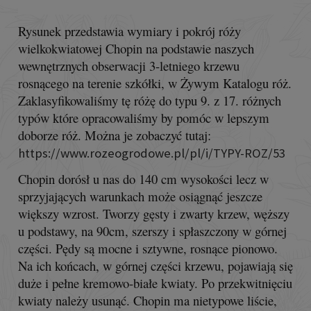
Rysunek przedstawia wymiary i pokrój róży
wielkokwiatowej Chopin na podstawie naszych
wewnętrznych obserwacji 3-letniego krzewu
rosnącego na terenie szkółki, w Żywym Katalogu róż.
Zaklasyfikowaliśmy tę różę do typu 9. z 17. różnych
typów które opracowaliśmy by pomóc w lepszym
doborze róż. Można je zobaczyć tutaj:
https://www.rozeogrodowe.pl/pl/i/TYPY-ROZ/53
Chopin dorósł u nas do 140 cm wysokości lecz w
sprzyjających warunkach może osiągnąć jeszcze
większy wzrost. Tworzy gęsty i zwarty krzew, węższy
u podstawy, na 90cm, szerszy i spłaszczony w górnej
części. Pędy są mocne i sztywne, rosnące pionowo.
Na ich końcach, w górnej części krzewu, pojawiają się
duże i pełne kremowo-białe kwiaty. Po przekwitnięciu
kwiaty należy usunąć. Chopin ma nietypowe liście,