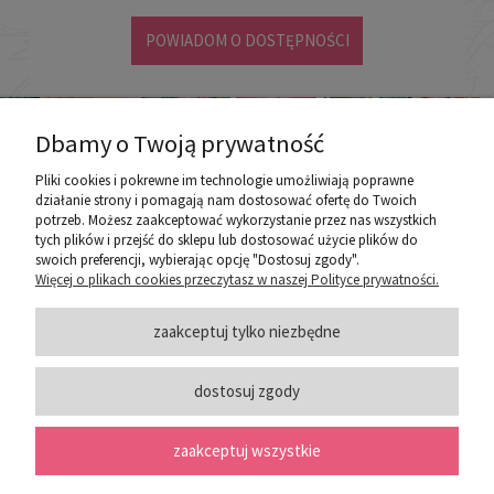
POWIADOM O DOSTĘPNOŚCI
Dbamy o Twoją prywatność
Pliki cookies i pokrewne im technologie umożliwiają poprawne
działanie strony i pomagają nam dostosować ofertę do Twoich
potrzeb. Możesz zaakceptować wykorzystanie przez nas wszystkich
poznaj ROZEOGRODOWE.PL
tych plików i przejść do sklepu lub dostosować użycie plików do
swoich preferencji, wybierając opcję "Dostosuj zgody".
Więcej o plikach cookies przeczytasz w naszej Polityce prywatności.
ZASADY SPRZEDAŻY
zaakceptuj tylko niezbędne
dostosuj zgody
PORADY
zaakceptuj wszystkie
SOCIAL MEDIA