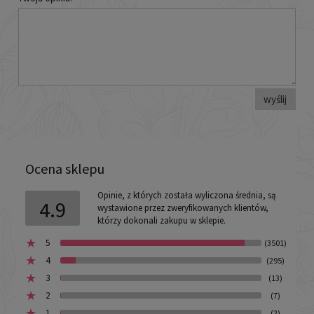
wyślij
Ocena sklepu
Opinie, z których została wyliczona średnia, są
4.9
wystawione przez zweryfikowanych klientów,
którzy dokonali zakupu w sklepie.
5
(3501)
4
(295)
3
(13)
2
(7)
1
(2)