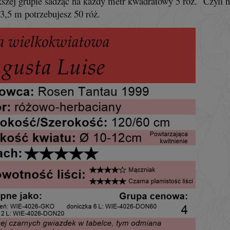
szej grupie sadząc na każdy metr kwadratowy 5 róż. Czyli n
 3,5 m potrzebujesz 50 róż.