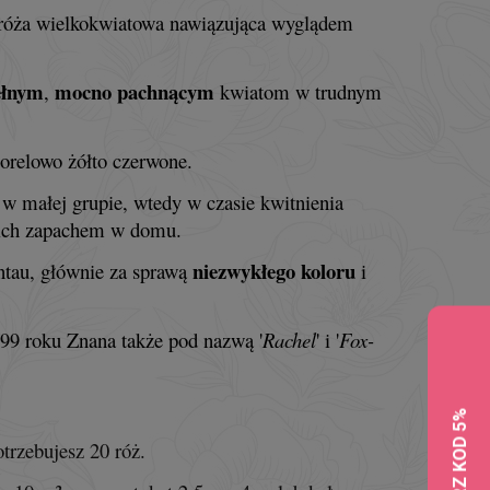
róża wielkokwiatowa nawiązująca wyglądem
ełnym
mocno pachnącym
,
kwiatom w trudnym
orelowo żółto czerwone.
 w małej grupie, wtedy w czasie kwitnienia
ę ich zapachem w domu.
niezwykłego koloru
antau, głównie za sprawą
i
99 roku Znana także pod nazwą '
Rachel
' i '
Fox-
trzebujesz 20 róż.