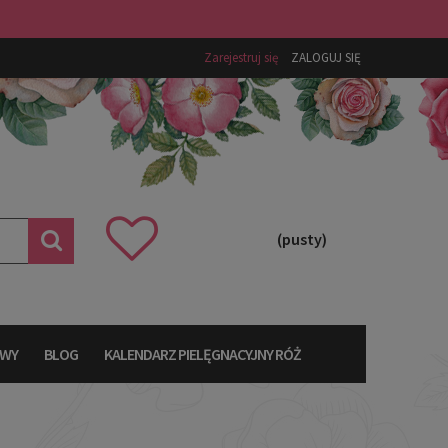
Zarejestruj się
ZALOGUJ SIĘ
(pusty)
AWY
BLOG
KALENDARZ PIELĘGNACYJNY RÓŻ