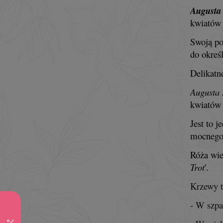
Augusta
kwiatów
Swoją po
do określ
Delikatn
Augusta 
kwiatów 
Jest to 
mocnego 
Róża wie
Trot
'.
Krzewy t
- W szpa