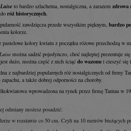
zdrowa
 Luise
to bardzo szlachetna, nostalgiczna, a zarazem
róż historycznych
 do
.
bardzo p
pularność zawdzięcza przede wszystkim pięknym,
enia kolorze.
e pastelowe kolory kwiatu z początku różowe przechodzą w m
Luise
można sadzić pojedynczo, choć najlepiej prezentuje się
do wazonu
jest dużo, można część z nich ściąć
i cieszyć si
jedna z najbardziej popularnych róż nostalgicznych od firmy T
zapachu, a także dobrej odporności na choroby.
lkokwiatowa wprowadzona na rynek przez firmę Tantau w 19
ej odmiany możesz posadzić:
lerze w rozstawie co 50 cm. Czyli na 10 metrów bieżących po