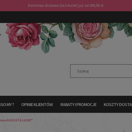
Darmowa dostawa (GLS Kurier) już od 500,00 zł.
GO MY ?
OPINIE KLIENTÓW
RABATY I PROMOCJE
KOSZTY DOST
towa AUGUSTA LUISE®