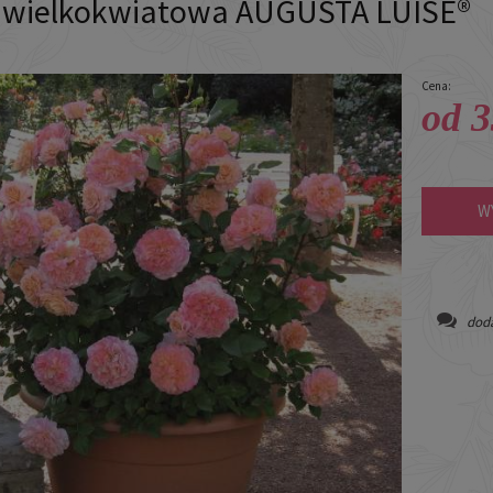
 wielkokwiatowa AUGUSTA LUISE®
Cena:
od 3
W
doda