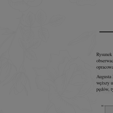
Rysunek 
obserwac
opracowa
Augusta 
węższy u
pędów, t