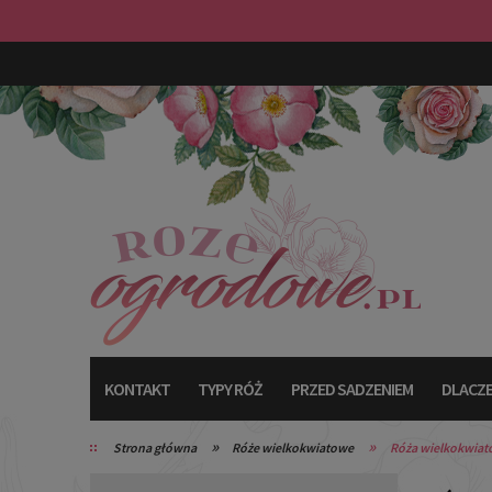
KONTAKT
TYPY RÓŻ
PRZED SADZENIEM
DLACZE
»
»
Strona główna
Róże wielkokwiatowe
Róża wielkokwia
TYPY RÓŻ