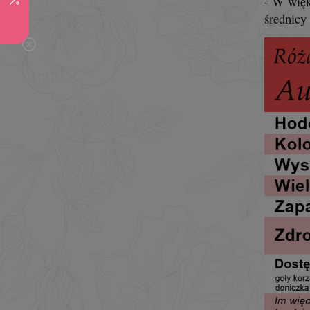
- W więk
średnicy