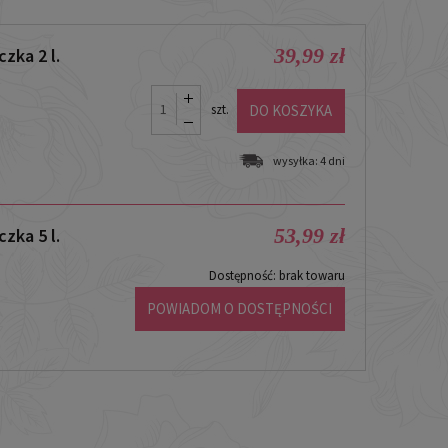
39,99 zł
zka 2 l.
DO KOSZYKA
szt.
wysyłka:
4 dni
53,99 zł
zka 5 l.
Dostępność:
brak towaru
POWIADOM O DOSTĘPNOŚCI