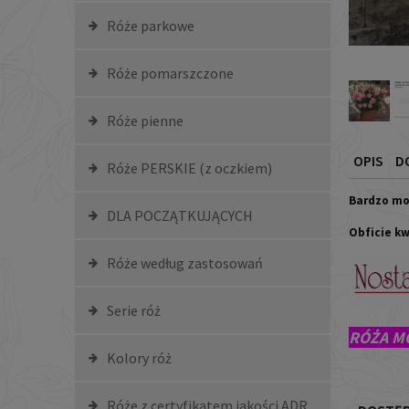
Róże parkowe
Róże pomarszczone
Róże pienne
OPIS
D
Róże PERSKIE (z oczkiem)
Bardzo mo
DLA POCZĄTKUJĄCYCH
Obficie k
Róże według zastosowań
Serie róż
RÓŻA M
Kolory róż
Róże z certyfikatem jakości ADR