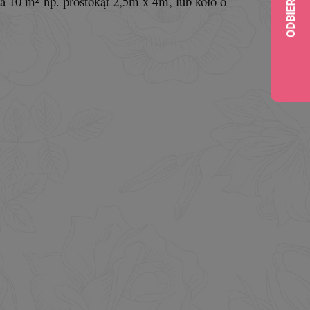
a 10 m² np. prostokąt 2,5m x 4m, lub koło o