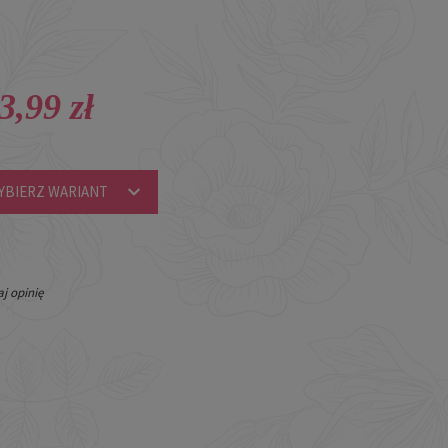
3,99 zł
YBIERZ WARIANT
j opinię