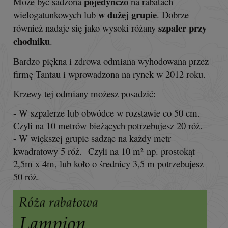
pojedynczo
Może być sadzona
na rabatach
w dużej grupie
wielogatunkowych lub
. Dobrze
szpaler przy
również nadaje się jako wysoki różany
chodniku
.
Bardzo piękna i zdrowa odmiana wyhodowana przez
firmę Tantau i wprowadzona na rynek w 2012 roku.
Krzewy tej odmiany możesz posadzić:
- W szpalerze lub obwódce w rozstawie co 50 cm.
Czyli na 10 metrów bieżących potrzebujesz 20 róż.
- W większej grupie sadząc na każdy metr
kwadratowy 5 róż. Czyli na 10 m² np. prostokąt
2,5m x 4m, lub koło o średnicy 3,5 m potrzebujesz
50 róż.