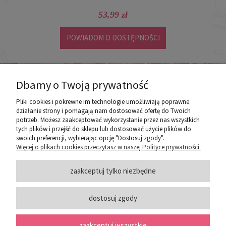
53,99 zł
POWIADOM O DOSTĘPNOŚCI
Dbamy o Twoją prywatność
Pliki cookies i pokrewne im technologie umożliwiają poprawne
działanie strony i pomagają nam dostosować ofertę do Twoich
potrzeb. Możesz zaakceptować wykorzystanie przez nas wszystkich
poznaj ROZEOGRODOWE.PL
tych plików i przejść do sklepu lub dostosować użycie plików do
swoich preferencji, wybierając opcję "Dostosuj zgody".
Więcej o plikach cookies przeczytasz w naszej Polityce prywatności.
ZASADY SPRZEDAŻY
zaakceptuj tylko niezbędne
dostosuj zgody
PORADY
zaakceptuj wszystkie