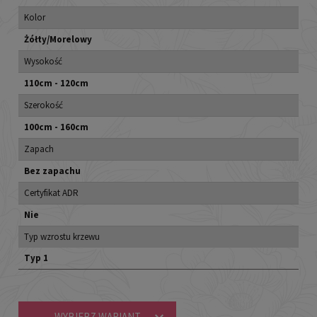
Kolor
Żółty/Morelowy
Wysokość
110cm - 120cm
Szerokość
100cm - 160cm
Zapach
Bez zapachu
Certyfikat ADR
Nie
Typ wzrostu krzewu
Typ 1
WYBIERZ WARIANT