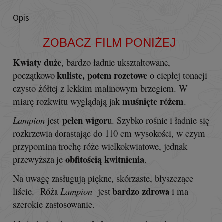
Opis
ZOBACZ FILM PONIŻEJ
Kwiaty duże
, bardzo ładnie ukształtowane,
kuliste, potem rozetowe
początkowo
o ciepłej tonacji
czysto żółtej z lekkim malinowym brzegiem. W
muśnięte różem
miarę rozkwitu wyglądają jak
.
pełen wigoru
Lampion
jest
. Szybko rośnie i ładnie się
rozkrzewia dorastając do 110 cm wysokości, w czym
przypomina trochę róże wielkokwiatowe, jednak
obfitością kwitnienia
przewyższa je
.
Na uwagę zasługują piękne, skórzaste, błyszczące
bardzo zdrowa
liście.
Róża
Lampion
jest
i ma
szerokie zastosowanie.