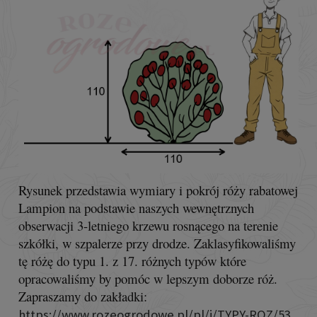
Rysunek przedstawia wymiary i pokrój róży rabatowej
Lampion na podstawie naszych wewnętrznych
obserwacji 3-letniego krzewu rosnącego na terenie
szkółki, w szpalerze przy drodze. Zaklasyfikowaliśmy
tę różę do typu 1. z 17. różnych typów które
opracowaliśmy by pomóc w lepszym doborze róż.
Zapraszamy do zakładki:
https://www.rozeogrodowe.pl/pl/i/TYPY-ROZ/53