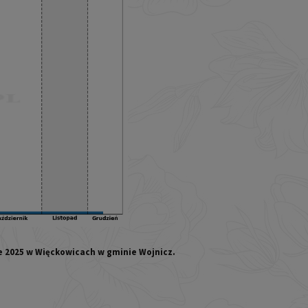
e 2025 w Więckowicach w gminie Wojnicz.