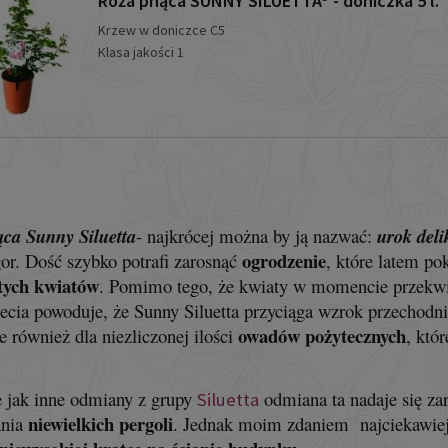
Róża pnąca SUNNY SILUETTA® - doniczka 5 l.
Krzew w doniczce C5
Klasa jakości 1
ca Sunny Siluetta
- n
ajkrócej można by ją nazwać:
urok deli
ogrodzenie
or. Dość szybko potrafi zarosnąć
, które latem po
tych kwiatów
. Pomimo tego, że kwiaty w momencie przekwitan
iecia powoduje, że Sunny Siluetta przyciąga wzrok przechodnió
owadów pożytecznych
e również dla niezliczonej ilości
, któ
 jak inne odmiany z grupy
odmiana ta nadaje się z
Siluetta
niewielkich pergoli
ania
. Jednak moim zdaniem najciekawie