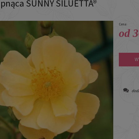
 pnąca SUNNY SILUETTA®
Cena:
od 3
W
doda