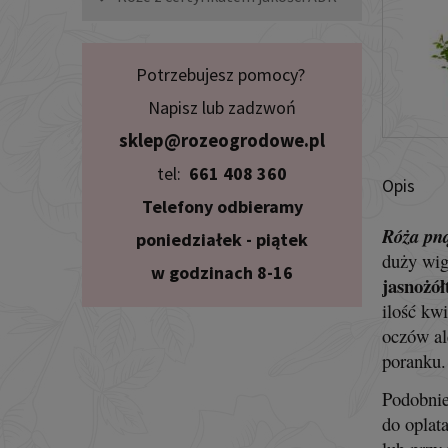
Potrzebujesz pomocy?
Napisz lub zadzwoń
sklep@rozeogrodowe.pl
tel:
661 408 360
Opis
Telefony odbieramy
Róża pną
poniedziałek - piątek
duży wig
w godzinach 8-16
jasnożół
ilość kw
oczów al
poranku.
Podobnie
do oplat