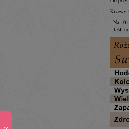
lub przy
Krzewy t
- Na 10 
- Jeśli 