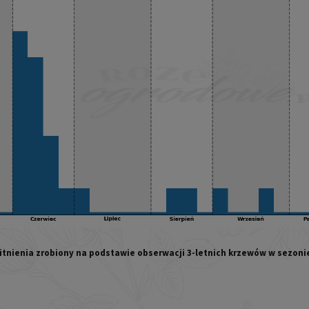
itnienia zrobiony na podstawie obserwacji 3-letnich krzewów w sezoni