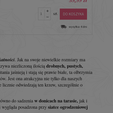
59,99 zł
DO KOSZYKA
szt.
wysyłka:
4 dni
katności
. Jak na swoje niewielkie rozmiary ma
drobnych, pustych,
krywa niezliczoną ilością
ia jaśnieją i stają się prawie białe, ta olbrzymia
w. Jest ona atrakcyjna nie tylko dla naszych
re licznie odwiedzają ten krzew, szczególnie o
w donicach na tarasie,
arówno do sadzenia
jak i
siatce ogrodzeniowej
j wygląda posadzona przy