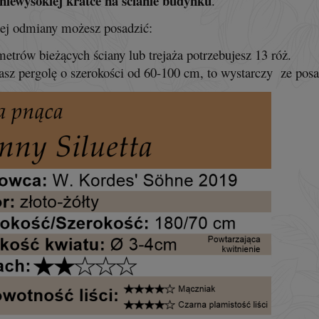
niewysokiej kratce na ścianie budynku
.
ej odmiany możesz posadzić:
metrów bieżących ściany lub trejaża potrzebujesz 13 róż.
masz pergolę o szerokości od 60-100 cm, to wystarczy ze posad