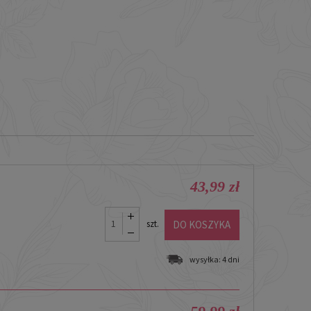
43,99 zł
DO KOSZYKA
szt.
wysyłka:
4 dni