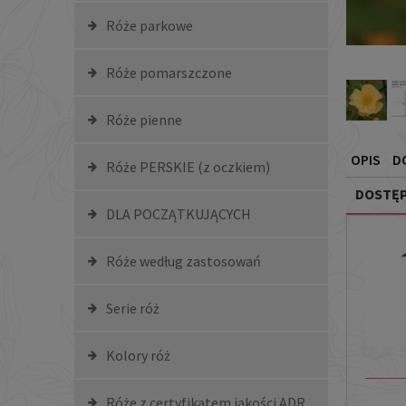
Róże parkowe
Róże pomarszczone
Róże pienne
OPIS
D
Róże PERSKIE (z oczkiem)
DOSTĘP
DLA POCZĄTKUJĄCYCH
Róże według zastosowań
Serie róż
Kolory róż
Róże z certyfikatem jakości ADR