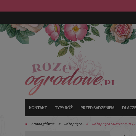
KONTAKT
TYPY RÓŻ
PRZED SADZENIEM
DLACZE
»
»
Strona główna
Róże pnące
Róża pnąca SUNNY SILUETT
TYPY RÓŻ