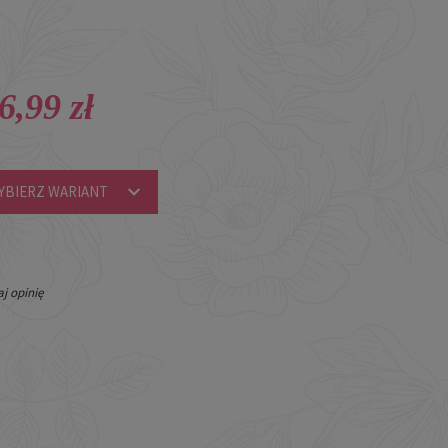
6,99 zł
YBIERZ WARIANT
j opinię