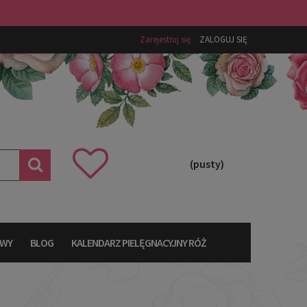
Zarejestruj się
ZALOGUJ SIĘ
(pusty)
AWY
BLOG
KALENDARZ PIELĘGNACYJNY RÓŻ