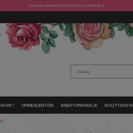
Darmowa dostawa (GLS Kurier) już od 500,00 zł.
GO MY ?
OPINIE KLIENTÓW
RABATY I PROMOCJE
KOSZTY DOST
A®