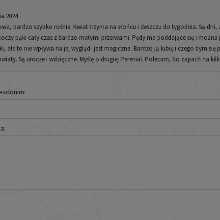
ia 2024
wa, bardzo szybko rośnie. Kwiat trzyma na słońcu i deszczu do tygodnia. Są dni, ze
 tłoczy pąki cały czas z bardzo małymi przerwami. Pędy ma poddające się i można 
tki, ale to nie wpływa na jej wygląd- jest magiczna. Bardzo ją lubię i czego bym si
kwiaty. Są urocze i wdzięczne. Myślę o drugiej Perenial. Polecam, bo zapach na kil
seudonim:
a: