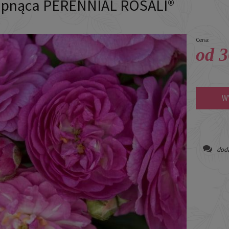
 pnąca PERENNIAL ROSALI®
Cena:
od 3
W
doda