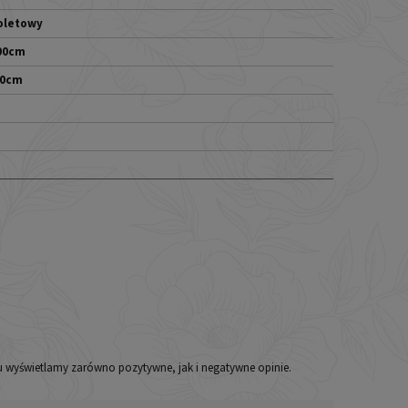
oletowy
00cm
60cm
iu wyświetlamy zarówno pozytywne, jak i negatywne opinie.