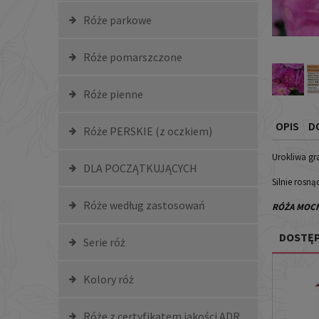
Róże parkowe
Róże pomarszczone
Róże pienne
OPIS
D
Róże PERSKIE (z oczkiem)
Urokliwa gr
DLA POCZĄTKUJĄCYCH
Silnie rosn
Róże według zastosowań
RÓŻA MOC
DOSTĘP
Serie róż
Kolory róż
Róże z certyfikatem jakości ADR