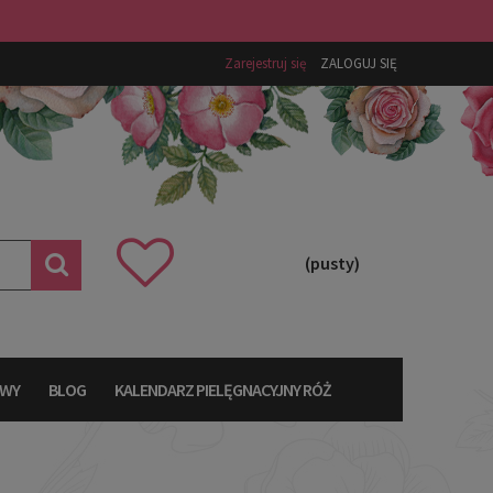
Zarejestruj się
ZALOGUJ SIĘ
(pusty)
AWY
BLOG
KALENDARZ PIELĘGNACYJNY RÓŻ