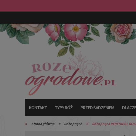
KONTAKT
TYPY RÓŻ
PRZED SADZENIEM
DLACZE
»
»
Strona główna
Róże pnące
Róża pnąca PERENNIAL ROS
TYPY RÓŻ