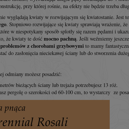
nstrukcję, przy której rośnie, na efekty nie będzie trzeba dłu
nie wyglądają kwiaty w rozwijającym się kwiatostanie. Jest t
ego
. Stopniowo rozwijające się kwiaty sprawiają wrażenie, że
które w niespotykany sposób splotły się razem pędami i ukaz
mocno pachną
to, że kwiaty te dość
. Jeśli weźmiemy jeszcze
 problemów z chorobami grzybowymi
to mamy fantastyczn
tać do zasłonięcia nieciekawej ściany lub do stworzenia duż
ej odmiany możesz posadzić:
metrów bieżących ściany lub trejaża potrzebujesz 13 róż.
masz pergolę o szerokości od 60-100 cm, to wystarczy ze posad