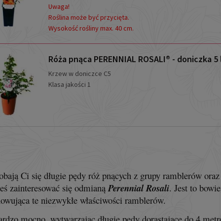
Uwaga!
Roślina może być przycięta.
Wysokość rośliny max. 40 cm.
Róża pnąca PERENNIAL ROSALI® - doniczka 5 l
Krzew w doniczce C5
Klasa jakości 1
dobają Ci się długie pędy róż pnących z grupy ramblerów oraz
eś zainteresować się odmianą
Perennial Rosali
. Jest to bow
owująca te niezwykłe właściwości ramblerów.
ardzo mocno, wytwarzając długie pędy dorastające do 4 metrów