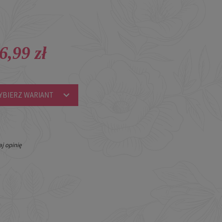
6,99 zł
YBIERZ WARIANT
j opinię