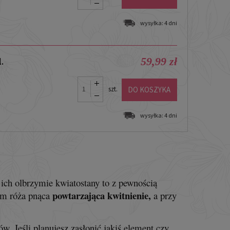
wysyłka:
4 dni
59,99 zł
.
DO KOSZYKA
szt.
wysyłka:
4 dni
 ich olbrzymie kwiatostany to z pewnością
powtarzająca kwitnienie,
iem róża pnąca
a przy
. Jeśli planujesz zasłonić jakiś element czy