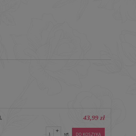
43,99 zł
.
DO KOSZYKA
szt.