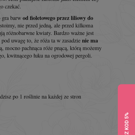
go czekać.
od fioletowego przez liliowy do
o gra barw
 stoimy, nie przed jedną, ale przed kilkoma
ują różnobarwne kwiaty. Bardzo ważne jest
nie ma
 pod uwagę to, że róża ta w zasadzie
ą, mocno pachnąca róże pnącą, którą możemy
ego, kwitnącego łuku na ogrodowej pergoli.
zisz po 1 roślinie na każdej ze stron