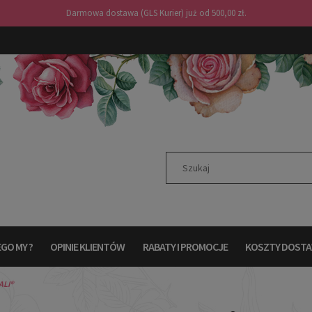
Darmowa dostawa (GLS Kurier) już od 500,00 zł.
GO MY ?
OPINIE KLIENTÓW
RABATY I PROMOCJE
KOSZTY DOST
ALI®