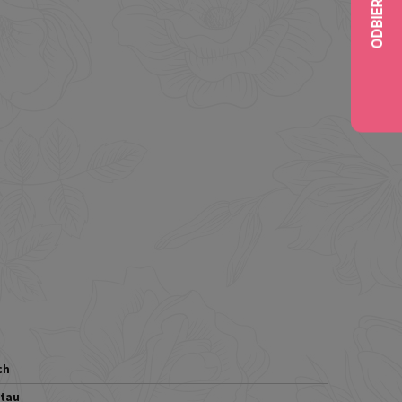
ch
tau