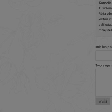
Kornelia
11 wrześn
Róża zdro
kwitnie i
pali kwia
mniejsze 
Imię lub p
Twoja opini
wyślij