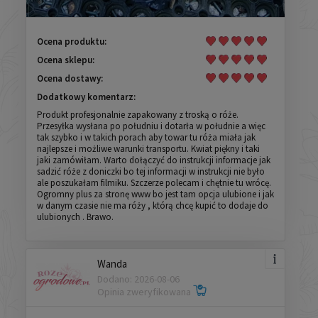
Ocena produktu:
Ocena sklepu:
Ocena dostawy:
Dodatkowy komentarz:
Produkt profesjonalnie zapakowany z troską o róże.
Przesyłka wysłana po południu i dotarła w południe a więc
tak szybko i w takich porach aby towar tu róża miała jak
najlepsze i możliwe warunki transportu. Kwiat piękny i taki
jaki zamówiłam. Warto dołączyć do instrukcji informacje jak
sadzić róże z doniczki bo tej informacji w instrukcji nie było
ale poszukałam filmiku. Szczerze polecam i chętnie tu wrócę.
Ogromny plus za stronę www bo jest tam opcja ulubione i jak
w danym czasie nie ma róży , którą chcę kupić to dodaje do
ulubionych . Brawo.
Wanda
Dodano: 2026-08-06
Opinia zweryfikowana