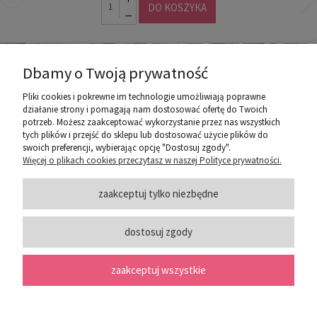
DO KOSZYKA
Dbamy o Twoją prywatność
Pliki cookies i pokrewne im technologie umożliwiają poprawne
działanie strony i pomagają nam dostosować ofertę do Twoich
potrzeb. Możesz zaakceptować wykorzystanie przez nas wszystkich
poznaj ROZEOGRODOWE.PL
tych plików i przejść do sklepu lub dostosować użycie plików do
swoich preferencji, wybierając opcję "Dostosuj zgody".
Więcej o plikach cookies przeczytasz w naszej Polityce prywatności.
ZASADY SPRZEDAŻY
zaakceptuj tylko niezbędne
dostosuj zgody
PORADY
zaakceptuj wszystkie
SOCIAL MEDIA