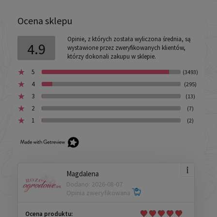
Ocena sklepu
Opinie, z których została wyliczona średnia, są
4.9
wystawione przez zweryfikowanych klientów,
którzy dokonali zakupu w sklepie.
5
(3493)
4
(295)
3
(13)
2
(7)
1
(2)
Magdalena
Dodano: 2026-08-07
Opinia zweryfikowana
Ocena produktu: