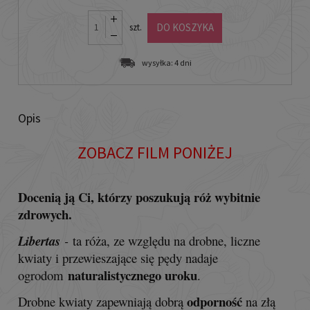
DO KOSZYKA
szt.
wysyłka:
4 dni
Opis
ZOBACZ FILM PONIŻEJ
Docenią ją Ci, którzy poszukują róż wybitnie
zdrowych.
Libertas
-
ta róża, ze względu na drobne, liczne
kwiaty i przewieszające się pędy nadaje
naturalistycznego uroku
ogrodom
.
odporność
Drobne kwiaty zapewniają dobrą
na złą