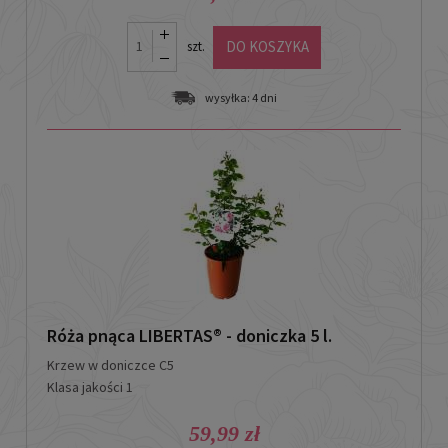
DO KOSZYKA
szt.
wysyłka:
4 dni
Róża pnąca LIBERTAS® - doniczka 5 l.
Krzew w doniczce C5
Klasa jakości 1
59,99 zł