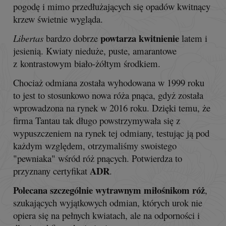
pogodę i mimo przedłużających się opadów kwitnący
krzew świetnie wygląda.
powtarza kwitnienie
Libertas
bardzo dobrze
latem i
jesienią. Kwiaty nieduże, puste, amarantowe
z kontrastowym biało-żółtym środkiem.
Chociaż odmiana została wyhodowana w 1999 roku
to jest to stosunkowo nowa róża pnąca, gdyż została
wprowadzona na rynek w 2016 roku. Dzięki temu, że
firma Tantau tak długo powstrzymywała się z
wypuszczeniem na rynek tej odmiany, testując ją pod
każdym względem, otrzymaliśmy swoistego
"pewniaka" wśród róż pnących. Potwierdza to
ADR
przyznany certyfikat
.
Polecana szczególnie wytrawnym miłośnikom róż
,
szukających wyjątkowych odmian, których urok nie
opiera się na pełnych kwiatach, ale na odporności i