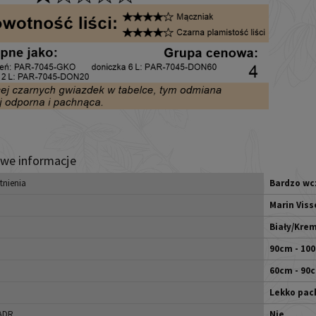
we informacje
tnienia
Bardzo wc
Marin Viss
Biały/Kre
90cm - 10
60cm - 90
Lekko pac
 ADR
Nie