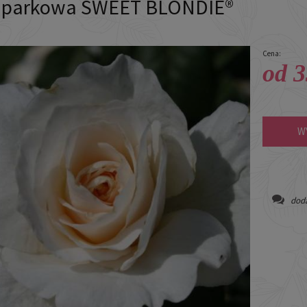
 parkowa SWEET BLONDIE®
Cena:
od 3
W
doda