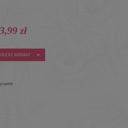
3,99 zł
YBIERZ WARIANT
j opinię