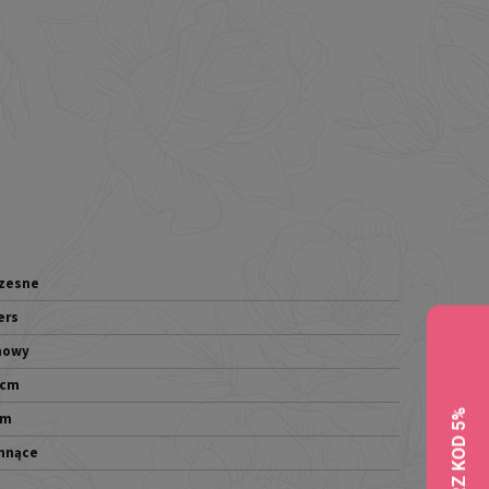
zesne
ers
mowy
0cm
cm
hnące