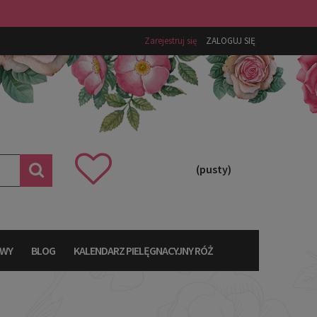
Zarejestruj się
ZALOGUJ SIĘ
(pusty)
AWY
BLOG
KALENDARZ PIELĘGNACYJNY RÓŻ