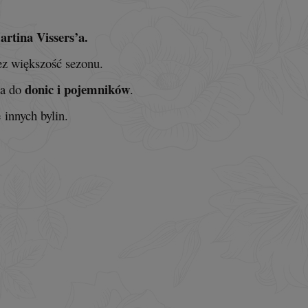
rtina Vissers’a.
zez większość sezonu.
donic i pojemników
na do
.
 innych bylin.