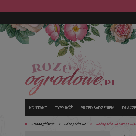
KONTAKT
TYPY RÓŻ
PRZED SADZENIEM
DLACZE
»
»
Strona główna
Róże parkowe
Róża parkowa SWEET BL
TYPY RÓŻ