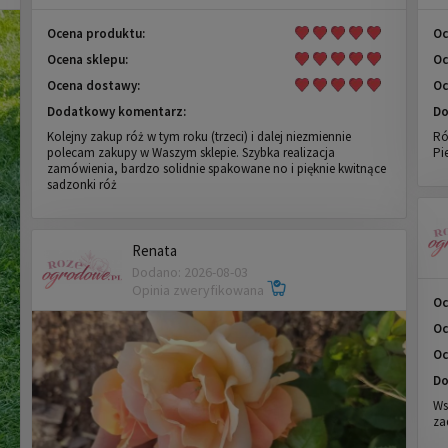
Ocena produktu:
Oc
Ocena sklepu:
Oc
Ocena dostawy:
Oc
Dodatkowy komentarz:
Do
Kolejny zakup róż w tym roku (trzeci) i dalej niezmiennie
Ró
polecam zakupy w Waszym sklepie. Szybka realizacja
Pi
zamówienia, bardzo solidnie spakowane no i pięknie kwitnące
sadzonki róż
Renata
Dodano: 2026-08-03
Opinia zweryfikowana
Oc
Oc
Oc
Do
Ws
za