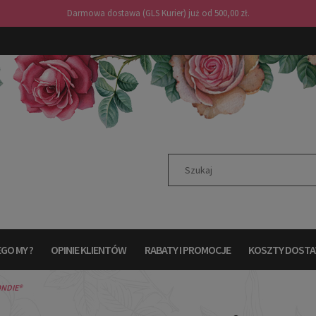
Darmowa dostawa (GLS Kurier) już od 500,00 zł.
GO MY ?
OPINIE KLIENTÓW
RABATY I PROMOCJE
KOSZTY DOST
ONDIE®