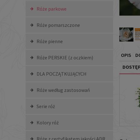
Róże parkowe
Róże pomarszczone
Róże pienne
OPIS
D
Róże PERSKIE (z oczkiem)
DOSTĘP
DLA POCZĄTKUJĄCYCH
Róże według zastosowań
Serie róż
Kolory róż
Róże z certyfikatem jakości ADR