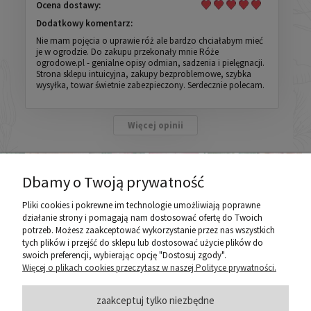
Ocena dostawy:
Dodatkowy komentarz:
Nie mam pojęcia o uprawie róż ale bardzo chciałabym mieć
je w ogrodzie. Do zakupu przekonały mnie Róże
ogrodowe.pl - genialne opisy odmian, sadzenia i pielęgnacji.
Strona sklepu intuicyjna, zakupy bezproblemowe, szybka
wysyłka, towar świetnie zabezpieczony. Serdecznie polecam.
Więcej opinii
Dbamy o Twoją prywatność
Pliki cookies i pokrewne im technologie umożliwiają poprawne
działanie strony i pomagają nam dostosować ofertę do Twoich
potrzeb. Możesz zaakceptować wykorzystanie przez nas wszystkich
poznaj ROZEOGRODOWE.PL
tych plików i przejść do sklepu lub dostosować użycie plików do
swoich preferencji, wybierając opcję "Dostosuj zgody".
Więcej o plikach cookies przeczytasz w naszej Polityce prywatności.
ZASADY SPRZEDAŻY
zaakceptuj tylko niezbędne