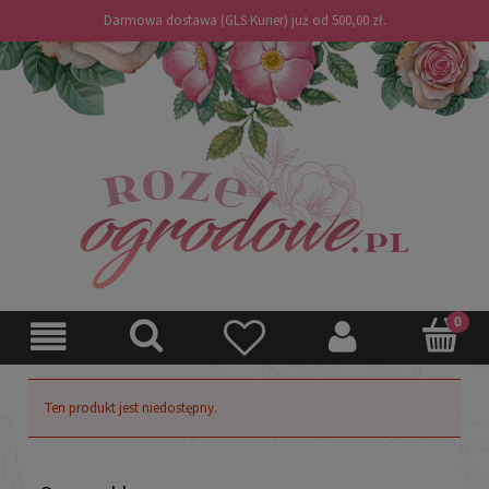
Darmowa dostawa (GLS Kurier) już od 500,00 zł.
Ten produkt jest niedostępny.