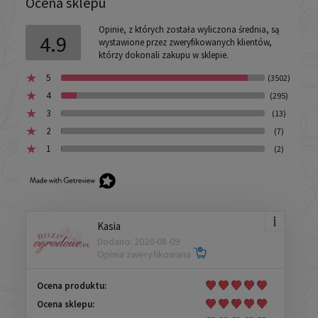
Ocena sklepu
Opinie, z których została wyliczona średnia, są
4.9
wystawione przez zweryfikowanych klientów,
którzy dokonali zakupu w sklepie.
5
(3502)
4
(295)
3
(13)
2
(7)
1
(2)
Kasia
Dodano: 2026-08-09
Opinia zweryfikowana
Ocena produktu:
Ocena sklepu: