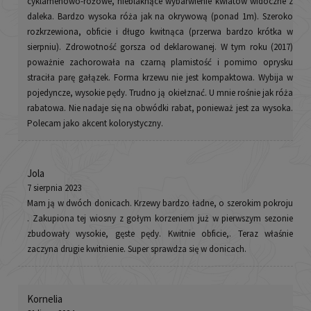
cyklamenowo-różowe, nieblaknące wybarwienie kwiatów widoczne z
daleka. Bardzo wysoka róża jak na okrywową (ponad 1m). Szeroko
rozkrzewiona, obficie i długo kwitnąca (przerwa bardzo krótka w
sierpniu). Zdrowotność gorsza od deklarowanej. W tym roku (2017)
poważnie zachorowała na czarną plamistość i pomimo oprysku
straciła parę gałązek. Forma krzewu nie jest kompaktowa. Wybija w
pojedyncze, wysokie pędy. Trudno ją okiełznać. U mnie rośnie jak róża
rabatowa. Nie nadaje się na obwódki rabat, ponieważ jest za wysoka.
Polecam jako akcent kolorystyczny.
Jola
7 sierpnia 2023
Mam ją w dwóch donicach. Krzewy bardzo ładne, o szerokim pokroju
. Zakupiona tej wiosny z gołym korzeniem już w pierwszym sezonie
zbudowały wysokie, gęste pędy. Kwitnie obficie,. Teraz właśnie
zaczyna drugie kwitnienie. Super sprawdza się w donicach.
Kornelia