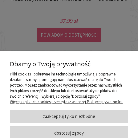
37,99 zł
POWIADOM O DOSTĘPNOŚCI
Dbamy o Twoją prywatność
Pliki cookies i pokrewne im technologie umożliwiają poprawne
działanie strony i pomagają nam dostosować ofertę do Twoich
potrzeb. Możesz zaakceptować wykorzystanie przez nas wszystkich
poznaj ROZEOGRODOWE.PL
tych plików i przejść do sklepu lub dostosować użycie plików do
swoich preferencji, wybierając opcję "Dostosuj zgody".
Więcej o plikach cookies przeczytasz w naszej Polityce prywatności.
ZASADY SPRZEDAŻY
zaakceptuj tylko niezbędne
dostosuj zgody
PORADY