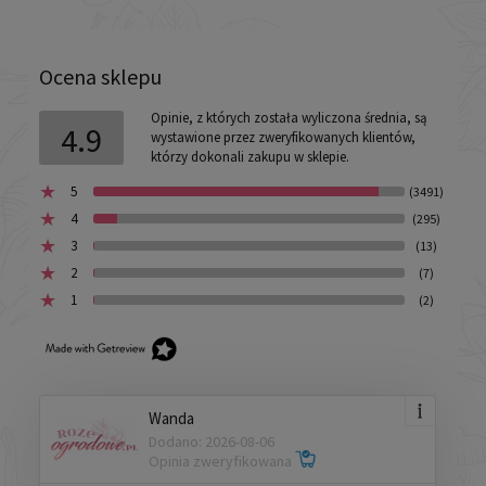
Ocena sklepu
Opinie, z których została wyliczona średnia, są
4.9
wystawione przez zweryfikowanych klientów,
którzy dokonali zakupu w sklepie.
5
(3491)
4
(295)
3
(13)
2
(7)
1
(2)
Wanda
Dodano: 2026-08-06
Opinia zweryfikowana