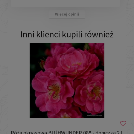
Więcej opinii
Inni klienci kupili również
Róża okrywowa BLÜHWUNDER 08® - doniczka 2 l.