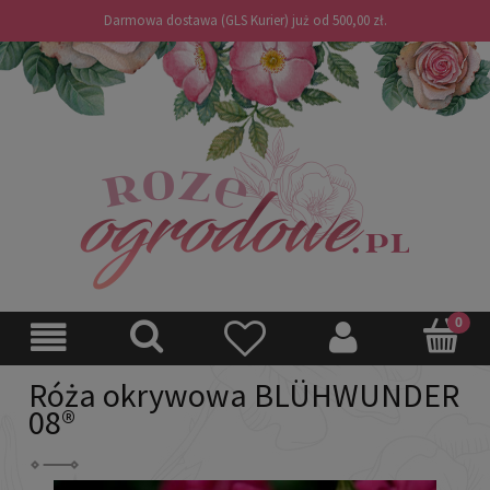
Darmowa dostawa (GLS Kurier) już od 500,00 zł.
Róża okrywowa BLÜHWUNDER
08®