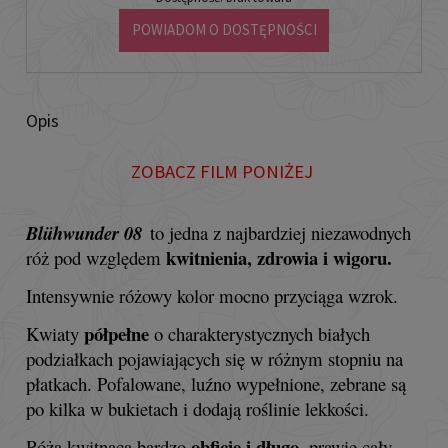
POWIADOM O DOSTĘPNOŚCI
Opis
ZOBACZ FILM PONIŻEJ
Blühwunder 08
to jedna z najbardziej niezawodnych
kwitnienia, zdrowia i wigoru.
róż pod względem
Intensywnie różowy kolor mocno przyciąga wzrok.
półpełne
Kwiaty
o charakterystycznych białych
podziałkach pojawiających się w różnym stopniu na
płatkach. Pofalowane, luźno wypełnione, zebrane są
po kilka w bukietach i dodają roślinie lekkości.
obficie i długo
Róża kwitnąca bardzo
, prawie cały