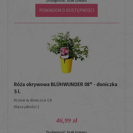
Dostępność:
brak towaru
POWIADOM O DOSTĘPNOŚCI
Róża okrywowa BLÜHWUNDER 08® - doniczka
5 l.
Krzew w doniczce C6
Klasa jakości 1
46,99 zł
Dostępność:
brak towaru