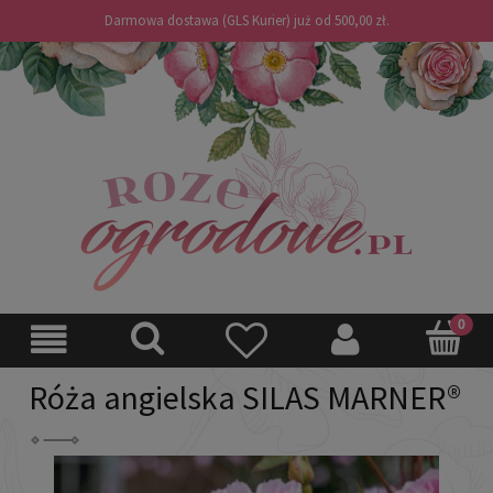
Darmowa dostawa (GLS Kurier) już od 500,00 zł.
Róża angielska SILAS MARNER®