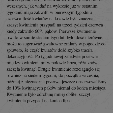
wczesnych, jak widać na wykresie już w ostatnim
tygodniu maja zakwitł, w pierwszym tygodniu
czerwca ilość kwiatów na krzewie była znaczna a
szczyt kwitnienia przypadł na trzeci tydzień czerwca
kiedy zakwitło 60% pąków. Pierwsze kwitnienie
trwało w sumie siedem tygodni, było dość nierówne,
może to sugerować gwałtowne zmiany w pogodzie co
sprawiło, że część kwiatów dość szybko traciła
dekoracyjność. Po tygodniowej zaledwie przerwie
między kwitnieniami w połowie lipca, róża znów
zaczęła kwitnąć. Drugie kwitnienie rozciągnęło się
również na siedem tygodni, do początku września,
później z nieznaczną przerwą jeszcze obserwowaliśmy
do 10% kwitnących pąków niemal do końca miesiąca.
Kwitnienie było odrobinę mniej obfite, szczyt
kwitnienia przypadł na koniec lipca.