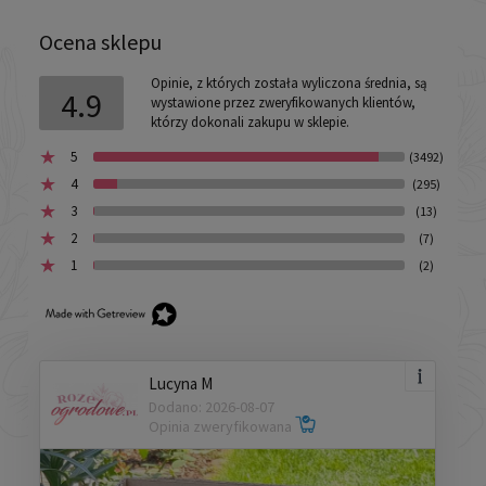
Ocena sklepu
Opinie, z których została wyliczona średnia, są
4.9
wystawione przez zweryfikowanych klientów,
którzy dokonali zakupu w sklepie.
5
(3492)
4
(295)
3
(13)
2
(7)
1
(2)
Lucyna M
Dodano: 2026-08-07
Opinia zweryfikowana