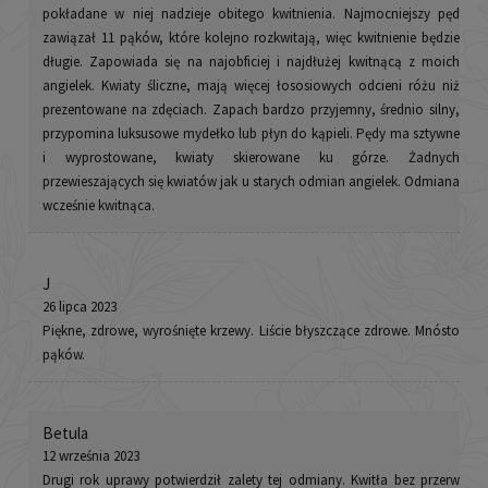
pokładane w niej nadzieje obitego kwitnienia. Najmocniejszy pęd
zawiązał 11 pąków, które kolejno rozkwitają, więc kwitnienie będzie
długie. Zapowiada się na najobficiej i najdłużej kwitnącą z moich
angielek. Kwiaty śliczne, mają więcej łososiowych odcieni różu niż
prezentowane na zdęciach. Zapach bardzo przyjemny, średnio silny,
przypomina luksusowe mydełko lub płyn do kąpieli. Pędy ma sztywne
i wyprostowane, kwiaty skierowane ku górze. Żadnych
przewieszających się kwiatów jak u starych odmian angielek. Odmiana
wcześnie kwitnąca.
J
26 lipca 2023
Piękne, zdrowe, wyrośnięte krzewy. Liście błyszczące zdrowe. Mnósto
pąków.
Betula
12 września 2023
Drugi rok uprawy potwierdził zalety tej odmiany. Kwitła bez przerw