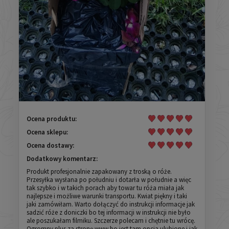
Ocena produktu:
Ocena sklepu:
Ocena dostawy:
Dodatkowy komentarz:
Produkt profesjonalnie zapakowany z troską o róże.
Przesyłka wysłana po południu i dotarła w południe a więc
tak szybko i w takich porach aby towar tu róża miała jak
najlepsze i możliwe warunki transportu. Kwiat piękny i taki
jaki zamówiłam. Warto dołączyć do instrukcji informacje jak
sadzić róże z doniczki bo tej informacji w instrukcji nie było
ale poszukałam filmiku. Szczerze polecam i chętnie tu wrócę.
Ogromny plus za stronę www bo jest tam opcja ulubione i jak