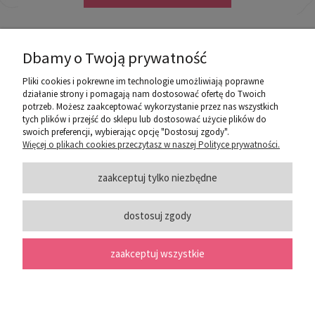
Dbamy o Twoją prywatność
Pliki cookies i pokrewne im technologie umożliwiają poprawne
działanie strony i pomagają nam dostosować ofertę do Twoich
potrzeb. Możesz zaakceptować wykorzystanie przez nas wszystkich
poznaj ROZEOGRODOWE.PL
tych plików i przejść do sklepu lub dostosować użycie plików do
swoich preferencji, wybierając opcję "Dostosuj zgody".
Więcej o plikach cookies przeczytasz w naszej Polityce prywatności.
ZASADY SPRZEDAŻY
zaakceptuj tylko niezbędne
dostosuj zgody
PORADY
zaakceptuj wszystkie
SOCIAL MEDIA
pokaż pełną wersję strony