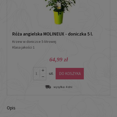
Róża angielska MOLINEUX - doniczka 5 l.
Krzew w doniczce
5-litrowej
Klasa jakości 1
64,99 zł
DO KOSZYKA
szt.
wysyłka:
4 dni
Opis