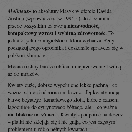
Molineux
- to absolutny klasyk w ofercie Davida
Austina (wprowadzona w 1994 r.). Jest ceniona
niezawodność,
przede wszystkim za swoją
kompaktowy wzrost i wybitną zdrowotność
. To
jedna z tych róż angielskich, która wybacza błędy
początkującego ogrodnika i doskonale sprawdza się w
polskim klimacie.
Mocne rośliny bardzo obficie i nieprzerwanie kwitną
aż do mrozów.
Kwiaty duże, dobrze wypełnione lekko pachną i co
ważne, są dość odporne na deszcz. Jej kwiaty mają
barwę bogatego, kanarkowego złota, które z czasem
łagodnieje do cytrynowego żółtego, ale – co ważne –
nie blaknie na słońcu
. Kwiaty są odporne na deszcz
– płatki nie sklejają się i nie gniją, co jest częstym
problemem u róż o pełnych kwiatach.