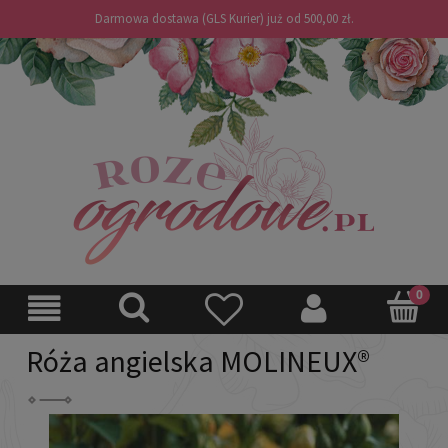
Darmowa dostawa (GLS Kurier) już od 500,00 zł.
Róża angielska MOLINEUX®