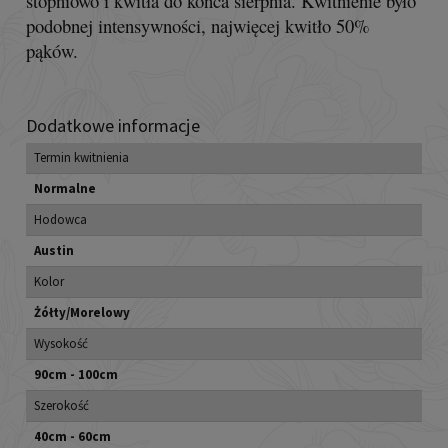
stopniowo i kwitła do końca sierpnia. Kwitnienie było
podobnej intensywności, najwięcej kwitło 50%
pąków.
Dodatkowe informacje
Termin kwitnienia
Normalne
Hodowca
Austin
Kolor
Żółty/Morelowy
Wysokość
90cm - 100cm
Szerokość
40cm - 60cm