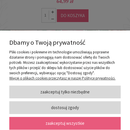
64,99 zł
DO KOSZYKA
Dbamy o Twoją prywatność
Pliki cookies i pokrewne im technologie umożliwiają poprawne
działanie strony i pomagają nam dostosować ofertę do Twoich
potrzeb. Możesz zaakceptować wykorzystanie przez nas wszystkich
poznaj ROZEOGRODOWE.PL
tych plików i przejść do sklepu lub dostosować użycie plików do
swoich preferencji, wybierając opcję "Dostosuj zgody".
Więcej o plikach cookies przeczytasz w naszej Polityce prywatności.
ZASADY SPRZEDAŻY
zaakceptuj tylko niezbędne
dostosuj zgody
PORADY
zaakceptuj wszystkie
SOCIAL MEDIA