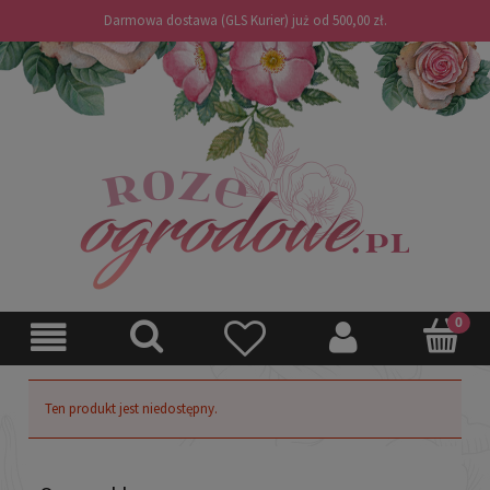
Darmowa dostawa (GLS Kurier) już od 500,00 zł.
Ten produkt jest niedostępny.