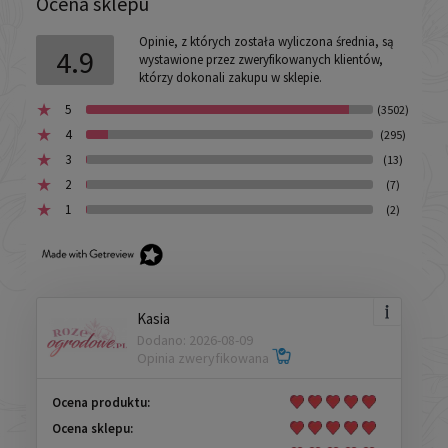
Ocena sklepu
Opinie, z których została wyliczona średnia, są
4.9
wystawione przez zweryfikowanych klientów,
którzy dokonali zakupu w sklepie.
5
(3502)
4
(295)
3
(13)
2
(7)
1
(2)
Kasia
Dodano: 2026-08-09
Opinia zweryfikowana
Ocena produktu:
Ocena sklepu: