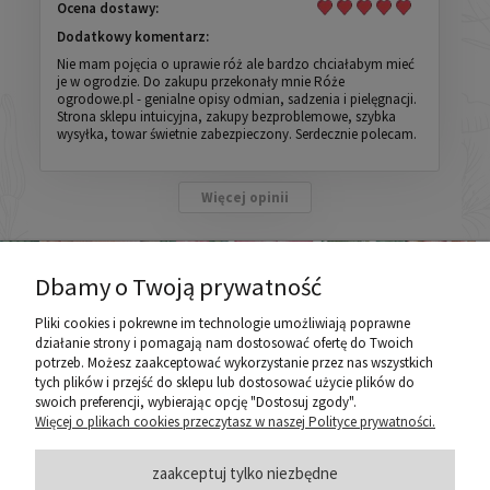
Ocena dostawy:
Dodatkowy komentarz:
Nie mam pojęcia o uprawie róż ale bardzo chciałabym mieć
je w ogrodzie. Do zakupu przekonały mnie Róże
ogrodowe.pl - genialne opisy odmian, sadzenia i pielęgnacji.
Strona sklepu intuicyjna, zakupy bezproblemowe, szybka
wysyłka, towar świetnie zabezpieczony. Serdecznie polecam.
Więcej opinii
Dbamy o Twoją prywatność
Pliki cookies i pokrewne im technologie umożliwiają poprawne
działanie strony i pomagają nam dostosować ofertę do Twoich
potrzeb. Możesz zaakceptować wykorzystanie przez nas wszystkich
poznaj ROZEOGRODOWE.PL
tych plików i przejść do sklepu lub dostosować użycie plików do
swoich preferencji, wybierając opcję "Dostosuj zgody".
Więcej o plikach cookies przeczytasz w naszej Polityce prywatności.
ZASADY SPRZEDAŻY
zaakceptuj tylko niezbędne