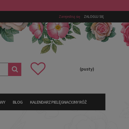
Zarejestruj się
ZALOGUJ SIĘ
(pusty)
AWY
BLOG
KALENDARZ PIELĘGNACYJNY RÓŻ