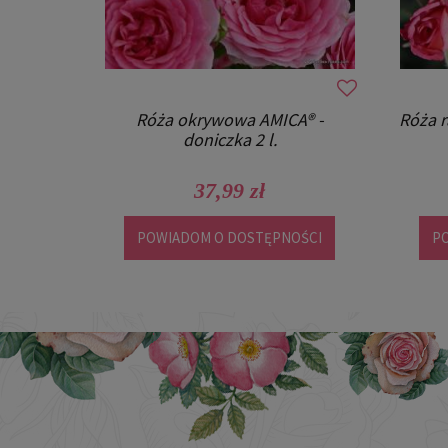
Róża okrywowa THE FAIRY -
Ró
doniczka 2 l.
29,99 zł
PO
DO KOSZYKA
szt.