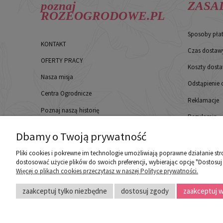
poznaj
ZASA
ROZEOGRODOWE.PL
Sposoby pła
KONTAKT
Czas dostaw
OFERTY PRACY
Koszty dost
Nasza misja
Odstąpienie
Centra Ogrodnicze
Reklamacje
Poznaj naszą historię
Regulamin
Opinie klientów
Polityka pry
Dbamy o Twoją prywatność
Kontakt
Pliki cookies i pokrewne im technologie umożliwiają poprawne działanie st
dostosować użycie plików do swoich preferencji, wybierając opcję "Dostosuj
Więcej o plikach cookies przeczytasz w naszej Polityce prywatności.
zaakceptuj tylko niezbędne
dostosuj zgody
zaakceptuj w