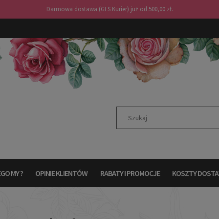
Darmowa dostawa (GLS Kurier) już od 500,00 zł.
GO MY ?
OPINIE KLIENTÓW
RABATY I PROMOCJE
KOSZTY DOST