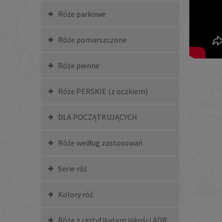
Róże parkowe
Róże pomarszczone
Róże pienne
Róże PERSKIE (z oczkiem)
DLA POCZĄTKUJĄCYCH
Róże według zastosowań
Serie róż
Kolory róż
Róże z certyfikatem jakości ADR