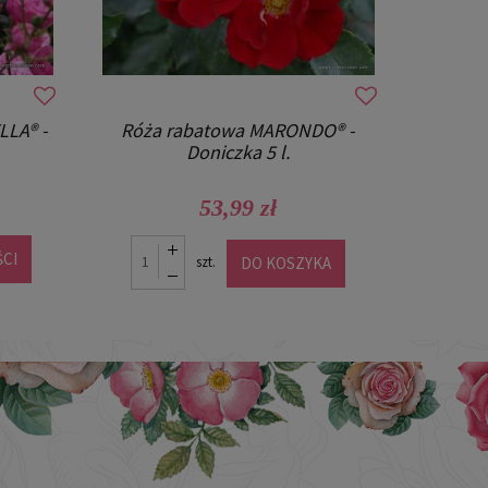
niczka
Róża rabatowa POMPONELLA® -
Róża 
Doniczka 2 l.
39,99 zł
CI
POWIADOM O DOSTĘPNOŚCI