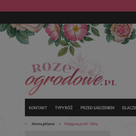
KONTAKT
TYPY RÓŻ
PRZED SADZENIEM
DLACZE
»
Strona główna
Pielęgnacja róż - filmy
TYPY RÓŻ