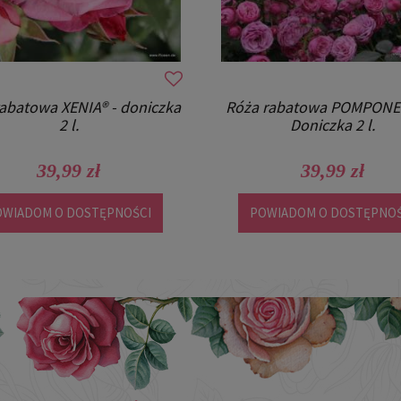
ża okrywowa AMICA® -
Róża rabatowa XENIA® - do
doniczka 2 l.
2 l.
37,99 zł
39,99 zł
WIADOM O DOSTĘPNOŚCI
POWIADOM O DOSTĘPNOŚ