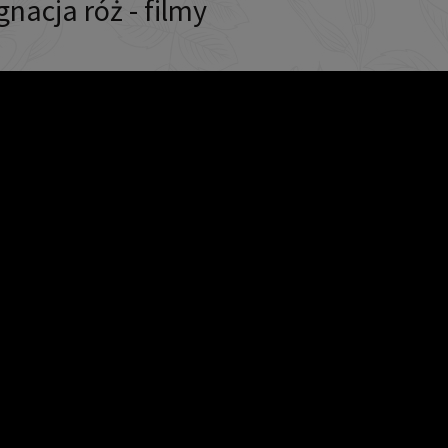
gnacja róż - filmy