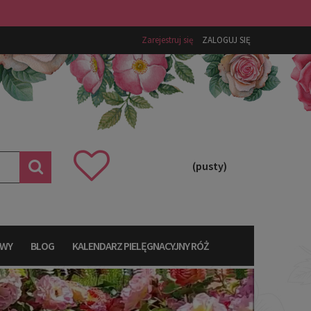
Zarejestruj się
ZALOGUJ SIĘ
(pusty)
AWY
BLOG
KALENDARZ PIELĘGNACYJNY RÓŻ