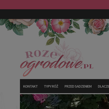
KONTAKT
TYPY RÓŻ
PRZED SADZENIEM
DLACZE
TYPY RÓŻ