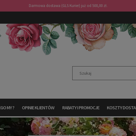
Darmowa dostawa (GLS Kurier) już od 500,00 zł.
GO MY ?
OPINIE KLIENTÓW
RABATY I PROMOCJE
KOSZTY DOST