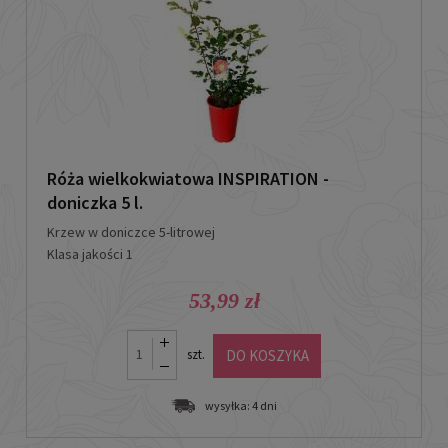
Róża wielkokwiatowa INSPIRATION -
doniczka 5 l.
Krzew w doniczce 5-litrowej
Klasa jakości 1
53,99 zł
DO KOSZYKA
szt.
wysyłka:
4 dni