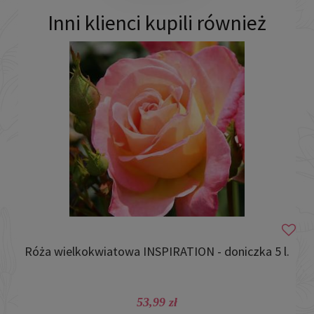
Inni klienci kupili również
Róża wielkokwiatowa INSPIRATION - doniczka 5 l.
Ró
53,99 zł