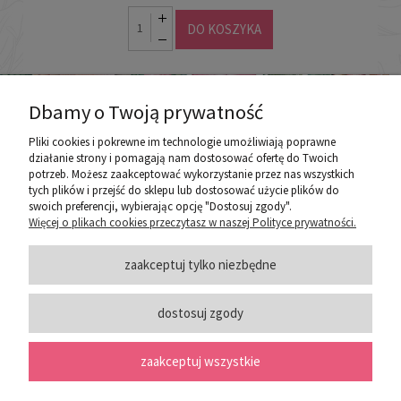
DO KOSZYKA
Dbamy o Twoją prywatność
Pliki cookies i pokrewne im technologie umożliwiają poprawne
działanie strony i pomagają nam dostosować ofertę do Twoich
potrzeb. Możesz zaakceptować wykorzystanie przez nas wszystkich
poznaj ROZEOGRODOWE.PL
tych plików i przejść do sklepu lub dostosować użycie plików do
swoich preferencji, wybierając opcję "Dostosuj zgody".
Więcej o plikach cookies przeczytasz w naszej Polityce prywatności.
ZASADY SPRZEDAŻY
zaakceptuj tylko niezbędne
dostosuj zgody
PORADY
zaakceptuj wszystkie
SOCIAL MEDIA