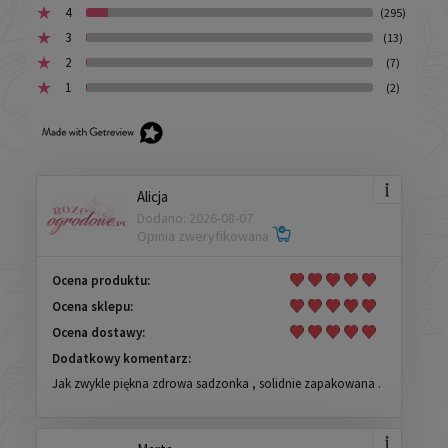
4
(295)
3
(13)
2
(7)
1
(2)
Alicja
Dodano: 2026-08-07
Opinia zweryfikowana
Ocena produktu:
Ocena sklepu:
Ocena dostawy:
Dodatkowy komentarz:
Jak zwykle piękna zdrowa sadzonka , solidnie zapakowana .