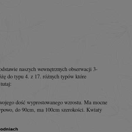
odstawie naszych wewnętrznych obserwacji 3-
óżę do typu 4. z 17. różnych typów które
utaj:
ą swojego dość wyprostowanego wzrostu. Ma mocne
ć typowo, do 90cm, ma 100cm szerokości. Kwiaty