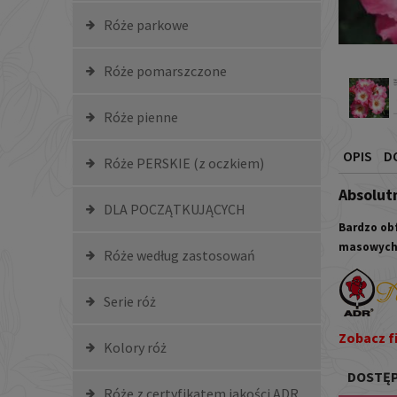
Róże parkowe
Róże pomarszczone
Róże pienne
OPIS
D
Róże PERSKIE (z oczkiem)
Absolut
DLA POCZĄTKUJĄCYCH
Bardzo obf
masowych 
Róże według zastosowań
Serie róż
Zobacz fi
Kolory róż
DOSTĘP
Róże z certyfikatem jakości ADR