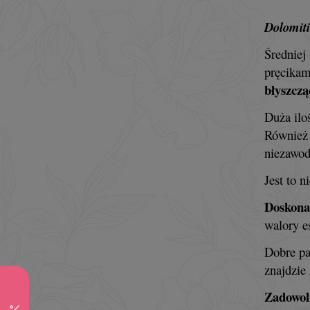
Dolomiti
Średniej
pręcika
błyszczą
Duża ilo
Również
niezawod
Jest to 
Doskona
walory e
Dobre pa
znajdzie
Zadowoli