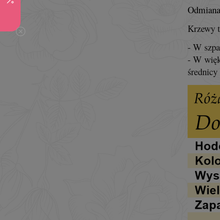
Odmiana 
Krzewy t
- W szpa
- W więk
średnicy