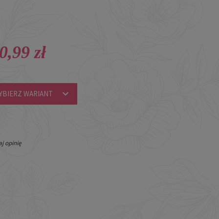
0,99 zł
YBIERZ WARIANT
j opinię