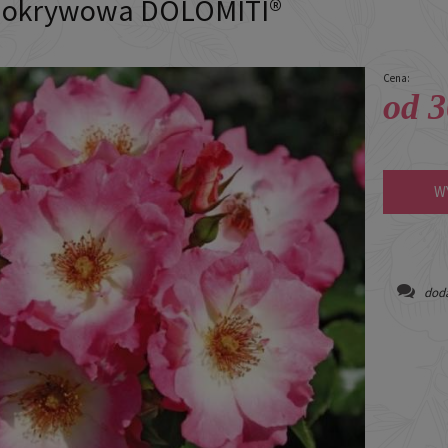
 okrywowa DOLOMITI®
Cena:
od 3
W
doda