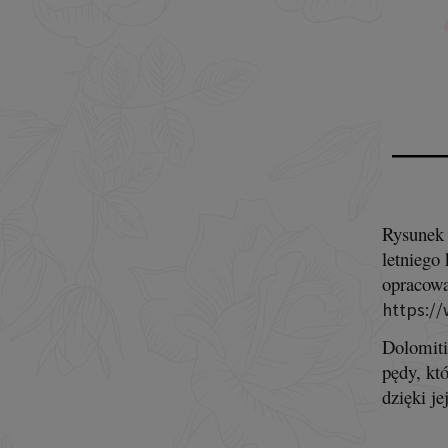
Rysunek 
letniego
opracowa
https:/
Dolomiti
pędy, kt
dzięki j