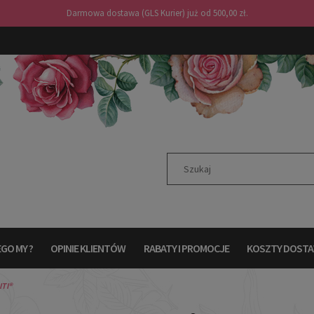
Darmowa dostawa (GLS Kurier) już od 500,00 zł.
GO MY ?
OPINIE KLIENTÓW
RABATY I PROMOCJE
KOSZTY DOST
TI®