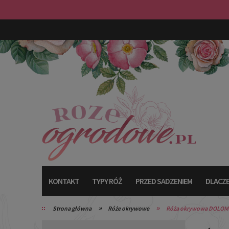
KONTAKT
TYPY RÓŻ
PRZED SADZENIEM
DLACZE
»
»
Strona główna
Róże okrywowe
Róża okrywowa DOLOMI
TYPY RÓŻ