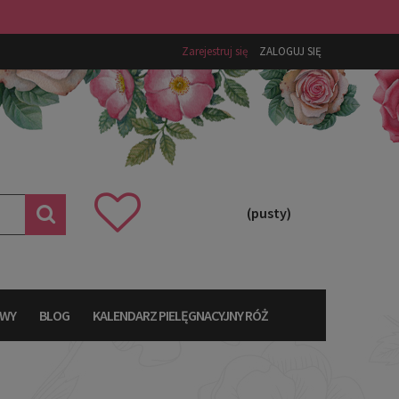
Zarejestruj się
ZALOGUJ SIĘ
(pusty)
AWY
BLOG
KALENDARZ PIELĘGNACYJNY RÓŻ