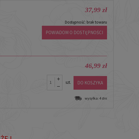
37,99 zł
Dostępność:
brak towaru
POWIADOM O DOSTĘPNOŚCI
46,99 zł
DO KOSZYKA
szt.
wysyłka:
4 dni
IŻEJ