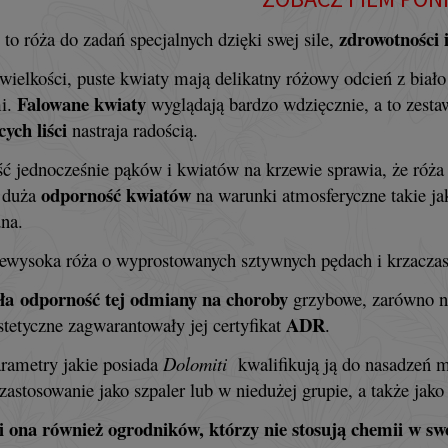
zdrowotności i
to róża do zadań specjalnych dzięki swej sile,
 wielkości, puste kwiaty mają delikatny różowy odcień z bi
Falowane kwiaty
mi.
wyglądają bardzo wdzięcznie, a to zestaw
cych liści
nastraja radością.
ść jednocześnie pąków i kwiatów na krzewie sprawia, że róż
odporność kwiatów
 duża
na warunki atmosferyczne takie jak 
na.
niewysoka róża o wyprostowanych sztywnych pędach i krzacza
ła
odporność tej odmiany na choroby
grzybowe, zarówno na 
ADR
stetyczne zagwarantowały jej certyfikat
.
rametry jakie posiada
Dolomiti
kwalifikują ją do nasadzeń 
 zastosowanie jako szpaler lub w niedużej grupie, a także jako
 ona również ogrodników, którzy nie stosują chemii w sw