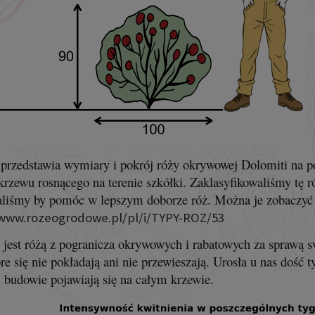
przedstawia wymiary i pokrój róży okrywowej Dolomiti na p
 krzewu rosnącego na terenie szkółki. Zaklasyfikowaliśmy tę r
liśmy by pomóc w lepszym doborze róż. Można je zobaczyć t
/www.rozeogrodowe.pl/pl/i/TYPY-ROZ/53
 jest różą z pogranicza okrywowych i rabatowych za spraw
óre się nie pokładają ani nie przewieszają. Urosła u nas doś
ej budowie pojawiają się na całym krzewie.